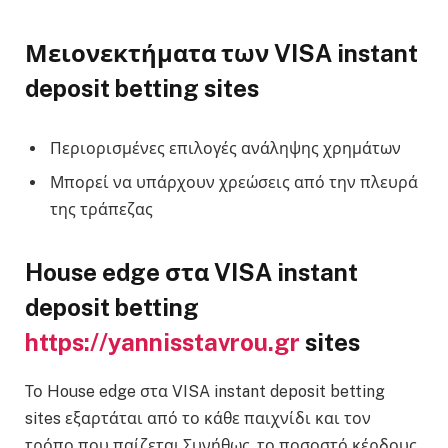
Μειονεκτήματα των VISA instant
deposit betting sites
Περιορισμένες επιλογές ανάληψης χρημάτων
Μπορεί να υπάρχουν χρεώσεις από την πλευρά
της τράπεζας
House edge στα VISA instant
deposit betting
https://yannisstavrou.gr
sites
Το House edge στα VISA instant deposit betting
sites εξαρτάται από το κάθε παιχνίδι και τον
τρόπο που παίζεται.Συνήθως, το ποσοστό κέρδους