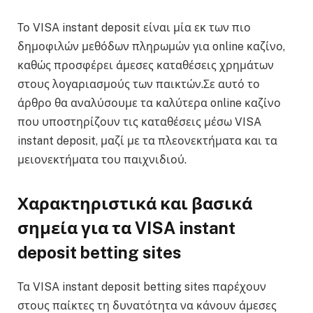
Το VISA instant deposit είναι μία εκ των πιο
δημοφιλών μεθόδων πληρωμών για online καζίνο,
καθώς προσφέρει άμεσες καταθέσεις χρημάτων
στους λογαριασμούς των παικτών.Σε αυτό το
άρθρο θα αναλύσουμε τα καλύτερα online καζίνο
που υποστηρίζουν τις καταθέσεις μέσω VISA
instant deposit, μαζί με τα πλεονεκτήματα και τα
μειονεκτήματα του παιχνιδιού.
Χαρακτηριστικά και βασικά
σημεία για τα VISA instant
deposit betting sites
Τα VISA instant deposit betting sites παρέχουν
στους παίκτες τη δυνατότητα να κάνουν άμεσες