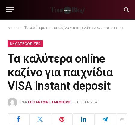
Accueil
»
Τα καλύτερα online καζίνο για παιχνίδια VISA instant deposit
UNCATEGORIZED
Τα καλύτερα online
καζίνο για παιχνίδια
VISA instant deposit
PAR
LUC ANTOINE AMEGNISSE
13 JUIN 2026