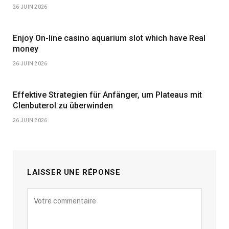
26 JUIN 2026
Enjoy On-line casino aquarium slot which have Real
money
26 JUIN 2026
Effektive Strategien für Anfänger, um Plateaus mit
Clenbuterol zu überwinden
26 JUIN 2026
LAISSER UNE RÉPONSE