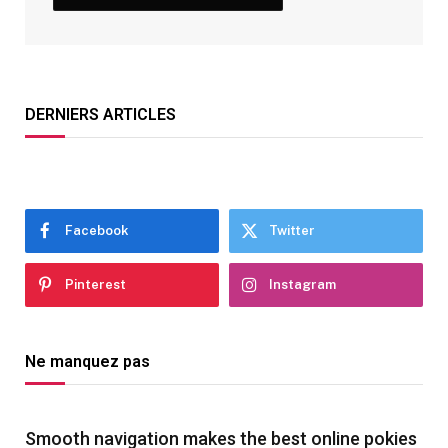
DERNIERS ARTICLES
Facebook
Twitter
Pinterest
Instagram
Ne manquez pas
Smooth navigation makes the best online pokies