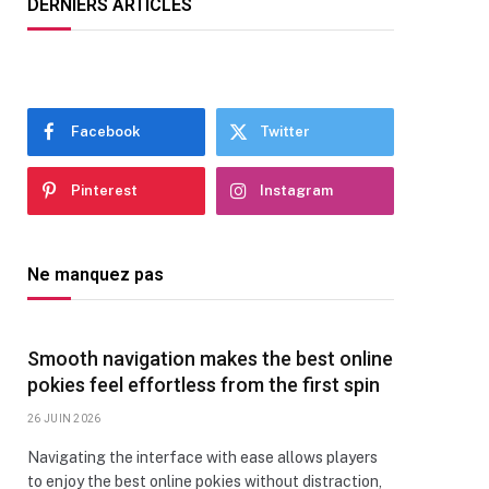
DERNIERS ARTICLES
Facebook
Twitter
Pinterest
Instagram
Ne manquez pas
Smooth navigation makes the best online
pokies feel effortless from the first spin
26 JUIN 2026
Navigating the interface with ease allows players
to enjoy the best online pokies without distraction,