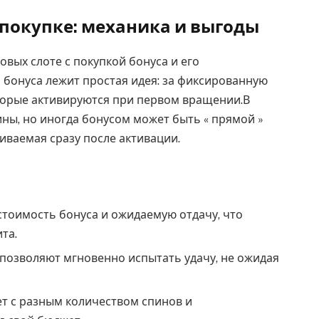
 покупке: механика и выгоды
новых слоте с покупкой бонуса и его
й бонуса лежит простая идея: за фиксированную
оторые активируются при первом вращении.В
ны, но иногда бонусом может быть « прямой »
иваемая сразу после активации.
стоимость бонуса и ожидаемую отдачу, что
та.
 позволяют мгновенно испытать удачу, не ожидая
ет с разным количеством спинов и