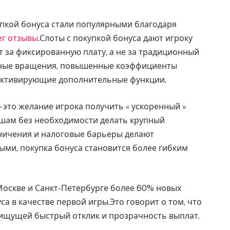
упкой бонуса стали популярными благодаря
ег отзывы
.Слоты с покупкой бонуса дают игроку
 за фиксированную плату, а не за традиционный
атные вращения, повышенные коэффициенты
 активирующие дополнительные функции.
 это желание игрока получить « ускоренный »
шам без необходимости делать крупный
аничения и налоговые барьеры делают
ыми, покупка бонуса становится более гибким
 Москве и Санкт-Петербурге более 60% новых
а в качестве первой игры.Это говорит о том, что
 ищущей быстрый отклик и прозрачность выплат.