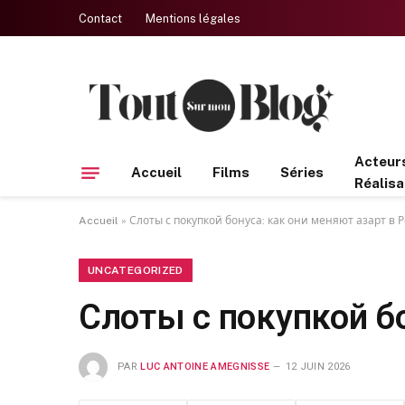
Contact
Mentions légales
Acteur
Accueil
Films
Séries
Réalisa
Accueil
»
Слоты с покупкой бонуса: как они меняют азарт в 
UNCATEGORIZED
Слоты с покупкой бо
PAR
LUC ANTOINE AMEGNISSE
12 JUIN 2026