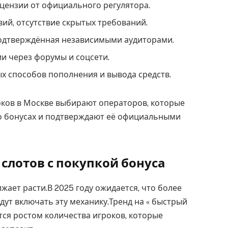
цензии от официального регулятора.
вий, отсутствие скрытых требований.
 подтверждённая независимыми аудиторами.
ии через форумы и соцсети.
х способов пополнения и вывода средств.
оков в Москве выбирают операторов, которые
 бонусах и подтверждают её официальными
слотов с покупкой бонуса
жает расти.В 2025 году ожидается, что более
дут включать эту механику.Тренд на « быстрый
тся ростом количества игроков, которые