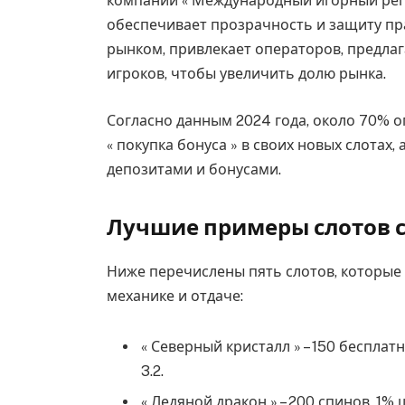
компании « Международный игорный регу
обеспечивает прозрачность и защиту пра
рынком, привлекает операторов, предла
игроков, чтобы увеличить долю рынка.
Согласно данным 2024 года, около 70% о
« покупка бонуса » в своих новых слотах
депозитами и бонусами.
Лучшие примеры слотов с 
Ниже перечислены пять слотов, которые 
механике и отдаче:
« Северный кристалл » – 150 бесплат
3.2.
« Ледяной дракон » – 200 спинов, 1% 