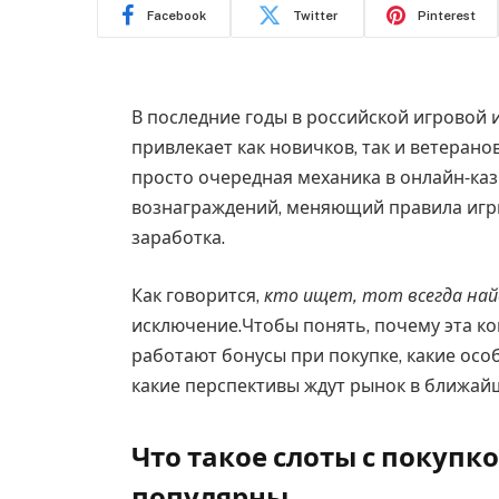
Facebook
Twitter
Pinterest
В последние годы в российской игровой 
привлекает как новичков, так и ветеранов
просто очередная механика в онлайн‑каз
вознаграждений, меняющий правила игр
заработка.
Как говорится,
кто ищет, тот всегда на
исключение.Чтобы понять, почему эта ко
работают бонусы при покупке, какие ос
какие перспективы ждут рынок в ближай
Что такое слоты с покупк
популярны