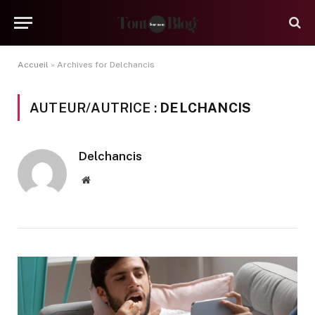
Accueil
»
Archives for Delchancis
AUTEUR/AUTRICE :
DELCHANCIS
Delchancis
Website