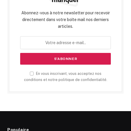
Abonnez-vous à notre newsletter pour recevoir
directement dans votre boîte mail nos derniers
articles.
En vous inscrivant, vous acceptez nos
conditions et notre politique de confidentialité.
Populaire