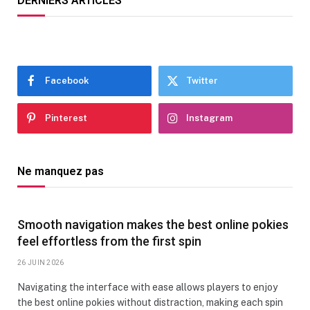
DERNIERS ARTICLES
Facebook
Twitter
Pinterest
Instagram
Ne manquez pas
Smooth navigation makes the best online pokies
feel effortless from the first spin
26 JUIN 2026
Navigating the interface with ease allows players to enjoy
the best online pokies without distraction, making each spin