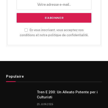
En vous inscrivant, vous acceptez nos
conditions et notre politique de confidentialité.
Populaire
Tren E 200: Un Alleato Potente per i
Culturisti
25 JUIN 2026