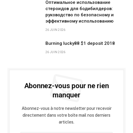
Оптимальное использование
стероидов для бодибилдеров:
руководство по безопасному и
эффективному использованию
26 JUIN 2026
Burning lucky88 $1 deposit 2018
26 JUIN 2026
Abonnez-vous pour ne rien
manquer
Abonnez-vous à notre newsletter pour recevoir
directement dans votre boîte mail nos derniers
articles.