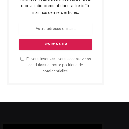
recevoir directement dans votre boîte
mail nos derniers articles.
En vous inscrivant, vous acceptez nos
conditions et notre politique de
confidentialité.