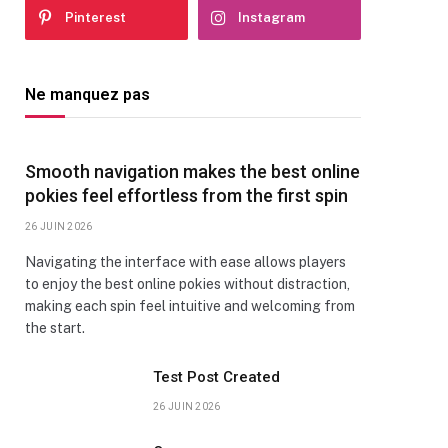
Pinterest
Instagram
Ne manquez pas
Smooth navigation makes the best online
pokies feel effortless from the first spin
26 JUIN 2026
Navigating the interface with ease allows players
to enjoy the best online pokies without distraction,
making each spin feel intuitive and welcoming from
the start.
Test Post Created
26 JUIN 2026