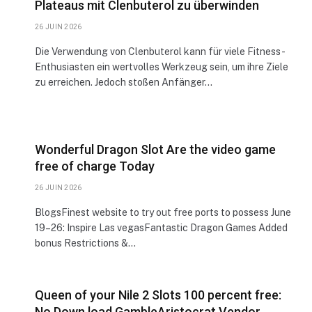
Plateaus mit Clenbuterol zu überwinden
26 JUIN 2026
Die Verwendung von Clenbuterol kann für viele Fitness-
Enthusiasten ein wertvolles Werkzeug sein, um ihre Ziele
zu erreichen. Jedoch stoßen Anfänger…
Wonderful Dragon Slot Are the video game
free of charge Today
26 JUIN 2026
BlogsFinest website to try out free ports to possess June
19–26: Inspire Las vegasFantastic Dragon Games Added
bonus Restrictions &…
Queen of your Nile 2 Slots 100 percent free:
No Down load GambleAristocrat Vendor