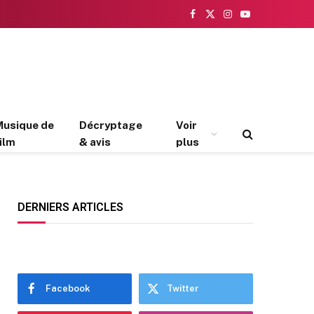
Facebook
X
Instagram
YouTube
(Twitter)
Musique de
Décryptage
Voir
ilm
& avis
plus
DERNIERS ARTICLES
Facebook
Twitter