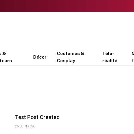
s &
Costumes &
Télé-
Décor
teurs
Cosplay
réalité
f
Test Post Created
26 JUIN 2026