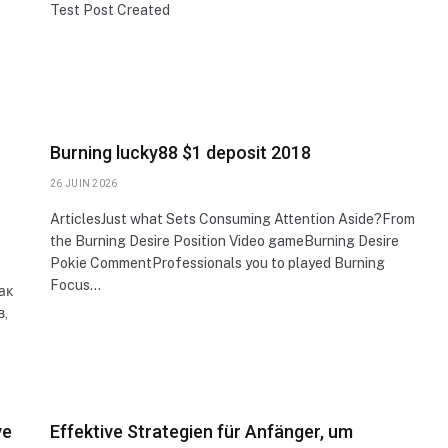
Test Post Created
Burning lucky88 $1 deposit 2018
26 JUIN 2026
ArticlesJust what Sets Consuming Attention Aside?From
the Burning Desire Position Video gameBurning Desire
Pokie CommentProfessionals you to played Burning
Focus…
ак
в,
ve
Effektive Strategien für Anfänger, um