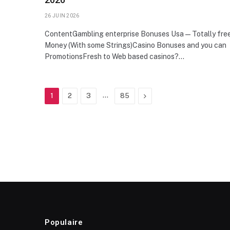
26 JUIN 2026
ContentGambling enterprise Bonuses Usa — Totally fre
Money (With some Strings)Casino Bonuses and you can
PromotionsFresh to Web based casinos?…
…
Next
1
2
3
85
Populaire