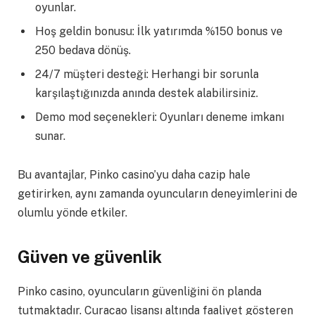
oyunlar.
Hoş geldin bonusu: İlk yatırımda %150 bonus ve
250 bedava dönüş.
24/7 müşteri desteği: Herhangi bir sorunla
karşılaştığınızda anında destek alabilirsiniz.
Demo mod seçenekleri: Oyunları deneme imkanı
sunar.
Bu avantajlar, Pinko casino’yu daha cazip hale
getirirken, aynı zamanda oyuncuların deneyimlerini de
olumlu yönde etkiler.
Güven ve güvenlik
Pinko casino, oyuncuların güvenliğini ön planda
tutmaktadır. Curacao lisansı altında faaliyet gösteren