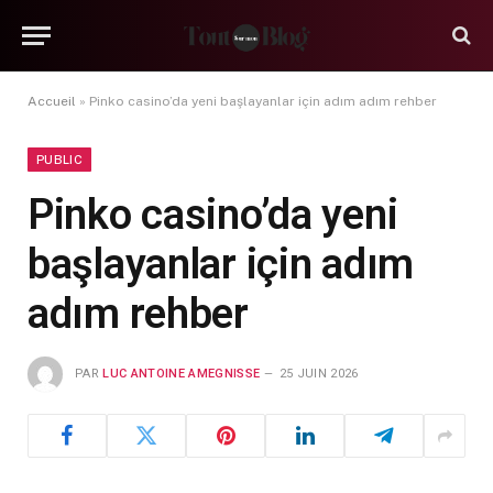
Accueil
»
Pinko casino’da yeni başlayanlar için adım adım rehber
PUBLIC
Pinko casino’da yeni
başlayanlar için adım
adım rehber
PAR
LUC ANTOINE AMEGNISSE
25 JUIN 2026