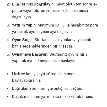
Bilgilerinizi Doğrulayın:
Kayıt olduktan sonra, e-
posta veya telefon numaranız ile hesabınızı
doğrulayın.
Yatırım Yapın:
Minimum 10 TL ile hesabınıza para
yatırarak oyun oynamaya başlayın.
Oyun Seçin:
Slotlar, masa oyunları veya canlı
bahis seçeneklerinden birini seçin.
Oynamaya Başlayın:
Seçtiğiniz oyuna giriş
yaparak oyun deneyiminize başlayın.
Hızlı ve kolay kayıt süreci ile hemen
başlayabilirsiniz.
Doğrulama adımları güvenliğinizi sağlar.
Düşük minimum yatırım ile riski azaltabilirsiniz.