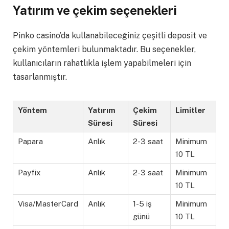
Yatırım ve çekim seçenekleri
Pinko casino’da kullanabileceğiniz çeşitli deposit ve
çekim yöntemleri bulunmaktadır. Bu seçenekler,
kullanıcıların rahatlıkla işlem yapabilmeleri için
tasarlanmıştır.
Yöntem
Yatırım
Çekim
Limitler
Süresi
Süresi
Papara
Anlık
2-3 saat
Minimum
10 TL
Payfix
Anlık
2-3 saat
Minimum
10 TL
Visa/MasterCard
Anlık
1-5 iş
Minimum
günü
10 TL