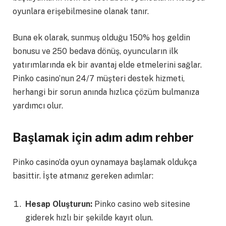
oyunlara erişebilmesine olanak tanır.
Buna ek olarak, sunmuş olduğu 150% hoş geldin
bonusu ve 250 bedava dönüş, oyuncuların ilk
yatırımlarında ek bir avantaj elde etmelerini sağlar.
Pinko casino’nun 24/7 müşteri destek hizmeti,
herhangi bir sorun anında hızlıca çözüm bulmanıza
yardımcı olur.
Başlamak için adım adım rehber
Pinko casino’da oyun oynamaya başlamak oldukça
basittir. İşte atmanız gereken adımlar:
Hesap Oluşturun:
Pinko casino web sitesine
giderek hızlı bir şekilde kayıt olun.