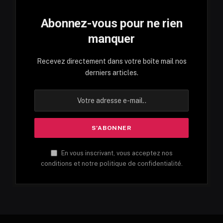
Abonnez-vous pour ne rien
manquer
Recevez directement dans votre boîte mail nos
derniers articles.
En vous inscrivant, vous acceptez nos
conditions et notre politique de confidentialité.