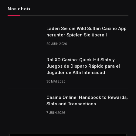
Nos choix
Laden Sie die Wild Sultan Casino App
herunter Spielen Sie überall
20 JUIN 2026
RollXO Casino: Quick‑Hit Slots y
Juegos de Disparo Rápido para el
Jugador de Alta Intensidad
30 MAI 2026
Casino Online: Handbook to Rewards,
Slots and Transactions
7 JUIN 2026