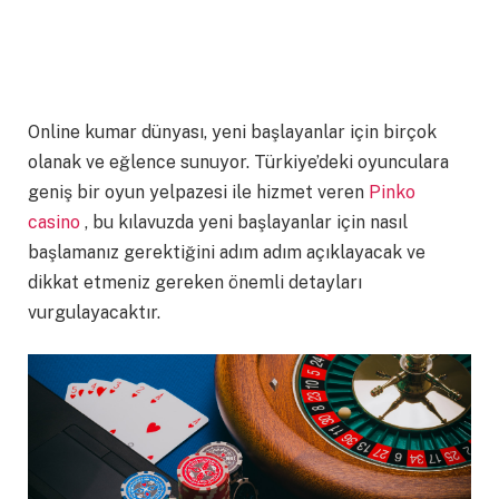
Online kumar dünyası, yeni başlayanlar için birçok
olanak ve eğlence sunuyor. Türkiye’deki oyunculara
geniş bir oyun yelpazesi ile hizmet veren
Pinko
casino
, bu kılavuzda yeni başlayanlar için nasıl
başlamanız gerektiğini adım adım açıklayacak ve
dikkat etmeniz gereken önemli detayları
vurgulayacaktır.