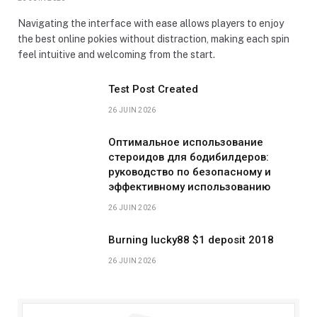
Navigating the interface with ease allows players to enjoy
the best online pokies without distraction, making each spin
feel intuitive and welcoming from the start.
Test Post Created
26 JUIN 2026
Оптимальное использование
стероидов для бодибилдеров:
руководство по безопасному и
эффективному использованию
26 JUIN 2026
Burning lucky88 $1 deposit 2018
26 JUIN 2026