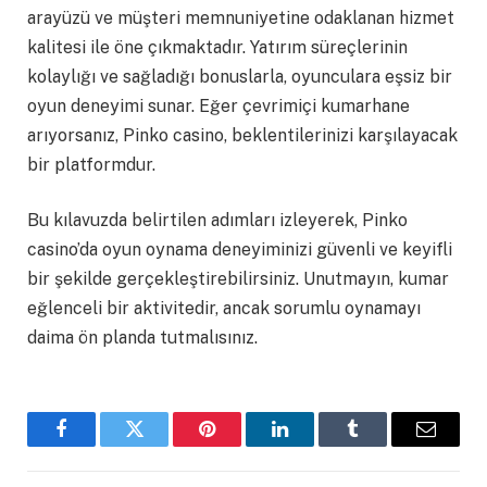
arayüzü ve müşteri memnuniyetine odaklanan hizmet
kalitesi ile öne çıkmaktadır. Yatırım süreçlerinin
kolaylığı ve sağladığı bonuslarla, oyunculara eşsiz bir
oyun deneyimi sunar. Eğer çevrimiçi kumarhane
arıyorsanız, Pinko casino, beklentilerinizi karşılayacak
bir platformdur.
Bu kılavuzda belirtilen adımları izleyerek, Pinko
casino’da oyun oynama deneyiminizi güvenli ve keyifli
bir şekilde gerçekleştirebilirsiniz. Unutmayın, kumar
eğlenceli bir aktivitedir, ancak sorumlu oynamayı
daima ön planda tutmalısınız.
Facebook
Twitter
Pinterest
LinkedIn
Tumblr
Email