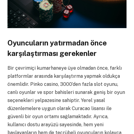
Oyuncuların yatırmadan önce
karşılaştırması gerekenler
Bir çevrimiçi kumarhaneye üye olmadan önce, farklı
platformlar arasında karşılaştırma yapmak oldukça
önemlidir. Pinko casino, 3000’den fazla slot oyunu,
canlı oyunlar ve spor bahisleri sunarak geniş bir oyun
seçenekleri yelpazesine sahiptir. Yerel yasal
düzenlemelere uygun olarak Curacao lisansı ile
güvenli bir oyun ortamı sağlamaktadır. Ayrıca,
kullanıcı dostu arayüzü sayesinde, hem yeni
başlayanların hem de tecrübeli oyuncuların kolayca