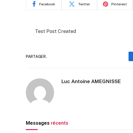
Facebook
Twitter
Pinterest
Test Post Created
PARTAGER.
Luc Antoine AMEGNISSE
Messages
récents