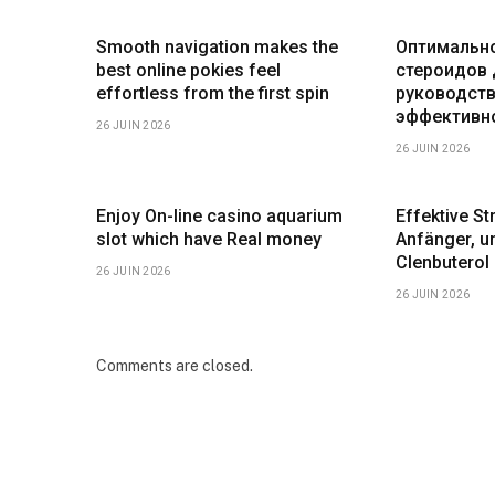
Smooth navigation makes the
Оптимальн
best online pokies feel
стероидов 
effortless from the first spin
руководств
эффективн
26 JUIN 2026
26 JUIN 2026
Enjoy On-line casino aquarium
Effektive St
slot which have Real money
Anfänger, u
Clenbuterol
26 JUIN 2026
26 JUIN 2026
Comments are closed.