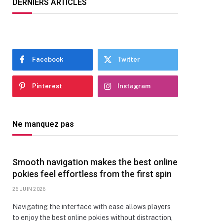
DERNIERS ARTICLES
Facebook
Twitter
Pinterest
Instagram
Ne manquez pas
Smooth navigation makes the best online
pokies feel effortless from the first spin
26 JUIN 2026
Navigating the interface with ease allows players
to enjoy the best online pokies without distraction,