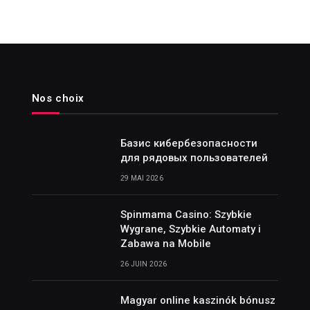
Nos choix
Базис кибербезопасности
для рядовых пользователей
29 MAI 2026
Spinmama Casino: Szybkie
Wygrane, Szybkie Automaty i
Zabawa na Mobile
26 JUIN 2026
Magyar online kaszinók bónusz