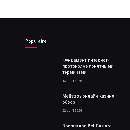
Populaire
Фундамент интернет-
протоколов понятными
терминами
13 JUIN 2026
Mellstroy онлайн казино –
обзор
22 JUIN 2026
Boomerang Bet Casino: