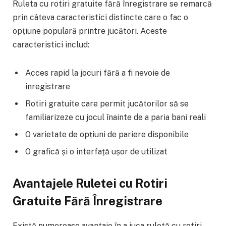
Ruleta cu rotiri gratuite fără înregistrare se remarcă
prin câteva caracteristici distincte care o fac o
opțiune populară printre jucători. Aceste
caracteristici includ:
Acces rapid la jocuri fără a fi nevoie de
înregistrare
Rotiri gratuite care permit jucătorilor să se
familiarizeze cu jocul înainte de a paria bani reali
O varietate de opțiuni de pariere disponibile
O grafică și o interfață ușor de utilizat
Avantajele Ruletei cu Rotiri
Gratuite Fără Înregistrare
Există numeroase avantaje în a juca ruletă cu rotiri