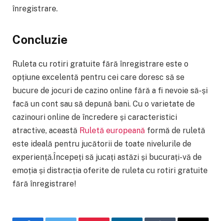
înregistrare.
Concluzie
Ruleta cu rotiri gratuite fără înregistrare este o
opțiune excelentă pentru cei care doresc să se
bucure de jocuri de cazino online fără a fi nevoie să-și
facă un cont sau să depună bani. Cu o varietate de
cazinouri online de încredere și caracteristici
atractive, această
Ruletă europeană
formă de ruletă
este ideală pentru jucătorii de toate nivelurile de
experiență.Începeți să jucați astăzi și bucurați-vă de
emoția și distracția oferite de ruleta cu rotiri gratuite
fără înregistrare!