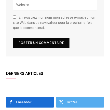
Enregistrez mon nom, mon adresse e-mail et mon
site Web dans ce navigateur pour la prochaine fois
que je commenterai.
DERNIERS ARTICLES
Facebook
Twitter