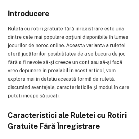
Introducere
Ruleta cu rotiri gratuite fără înregistrare este una
dintre cele mai populare opțiuni disponibile în lumea
jocurilor de noroc online. Această variantă a ruletei
oferă jucătorilor posibilitatea de a se bucura de joc
fără a fi nevoie să-și creeze un cont sau să-și facă
vreo depunere în prealabil.În acest articol, vom
explora mai în detaliu această formă de ruletă,
discutând avantajele, caracteristicile și modul în care
puteți începe să jucați.
Caracteristici ale Ruletei cu Rotiri
Gratuite Fără Înregistrare