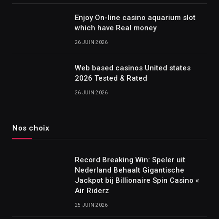
Enjoy On-line casino aquarium slot
which have Real money
26 JUIN 2026
Web based casinos United states
2026 Tested & Rated
26 JUIN 2026
Nos choix
Record Breaking Win: Speler uit
Nederland Behaalt Gigantische
Jackpot bij Billionaire Spin Casino «
Air Riderz
25 JUIN 2026