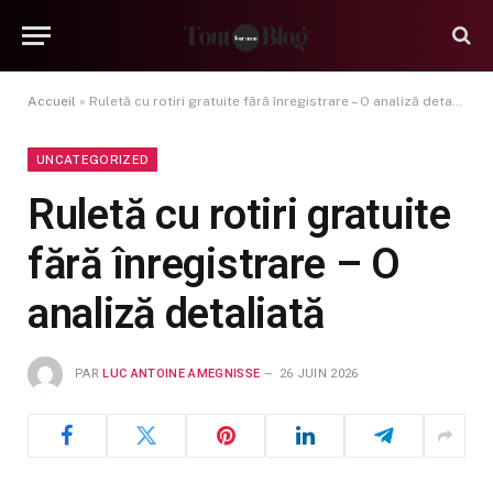
Accueil
»
Ruletă cu rotiri gratuite fără înregistrare – O analiză detaliată
UNCATEGORIZED
Ruletă cu rotiri gratuite
fără înregistrare – O
analiză detaliată
PAR
LUC ANTOINE AMEGNISSE
26 JUIN 2026