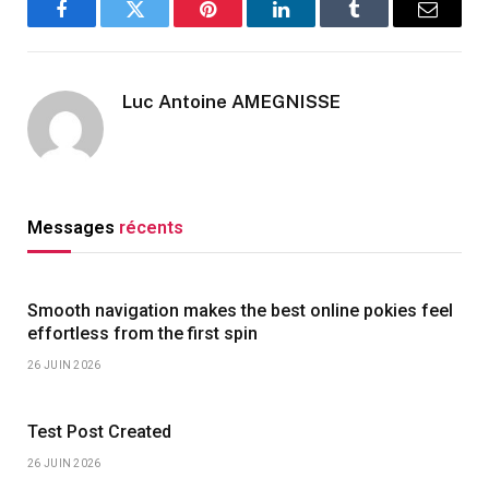
Facebook
Twitter
Pinterest
LinkedIn
Tumblr
Email
Luc Antoine AMEGNISSE
Messages
récents
Smooth navigation makes the best online pokies feel
effortless from the first spin
26 JUIN 2026
Test Post Created
26 JUIN 2026