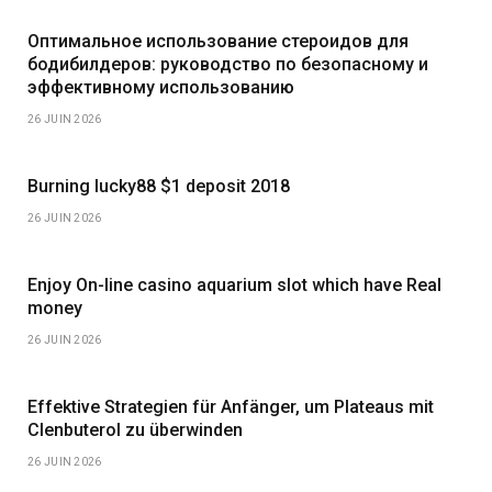
Оптимальное использование стероидов для
бодибилдеров: руководство по безопасному и
эффективному использованию
26 JUIN 2026
Burning lucky88 $1 deposit 2018
26 JUIN 2026
Enjoy On-line casino aquarium slot which have Real
money
26 JUIN 2026
Effektive Strategien für Anfänger, um Plateaus mit
Clenbuterol zu überwinden
26 JUIN 2026