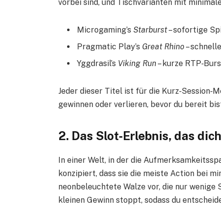
vorbei sind, und Tischvarianten mit minimal
Microgaming’s
Starburst
– sofortige Sp
Pragmatic Play’s
Great Rhino
– schnell
Yggdrasil’s
Viking Run
– kurze RTP‑Burs
Jeder dieser Titel ist für die Kurz‑Session‑
gewinnen oder verlieren, bevor du bereit bis
2. Das Slot‑Erlebnis, das dic
In einer Welt, in der die Aufmerksamkeitssp
konzipiert, dass sie die meiste Action bei min
neonbeleuchtete Walze vor, die nur wenige 
kleinen Gewinn stoppt, sodass du entscheide