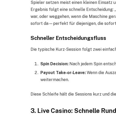
Spieler setzen meist einen kleinen Einsatz 
Ergebnis folgt eine schnelle Entscheidung:
war, oder weggehen, wenn die Maschine gera
sofort da—perfekt für diejenigen, die sofor
Schneller Entscheidungsfluss
Die typische Kurz‑Session folgt zwei einfac
Spin Decision:
Nach jedem Spin entsch
Payout Take‑or‑Leave:
Wenn die Ausza
weitermachen.
Diese Schleife hält die Sessions kurz und di
3. Live Casino: Schnelle Rund