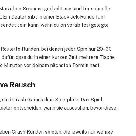
 Marathon‑Sessions gedacht; sie sind für schnelle
 Ein Dealer gibt in einer Blackjack‑Runde fünf
 beendet sein kann, wenn du an vorab festgelegte
r Roulette‑Runden, bei denen jeder Spin nur 20–30
dafür, dass du in einer kurzen Zeit mehrere Tische
e Minuten vor deinem nächsten Termin hast.
ive Rausch
, sind Crash‑Games dein Spielplatz. Das Spiel
 Spieler entscheiden, wann sie auscashen, bevor dieser
ieben Crash‑Runden spielen, die jeweils nur wenige