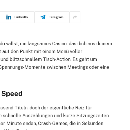
LinkedIn
Telegram
du willst, ein langsames Casino, das dich aus deinem
t auf den Punkt mit einem Menü voller
und blitzschnellem Tisch‑Action. Es geht um
 Spannungs‑Momente zwischen Meetings oder eine
r Speed
ausend Titeln, doch der eigentliche Reiz für
ie schnelle Auszahlungen und kurze Sitzungszeiten
einer Minute enden, Crash‑Games, die in Sekunden