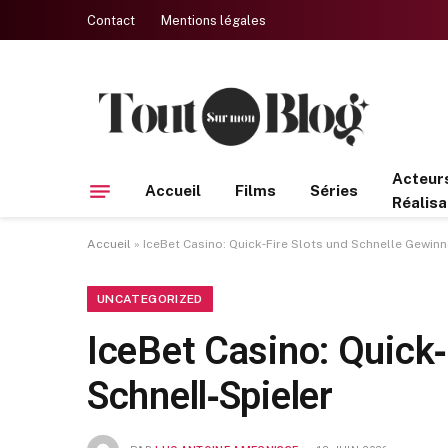
Contact
Mentions légales
Acteur
Accueil
Films
Séries
Réalisa
Accueil
»
IceBet Casino: Quick‑Fire Slots und Schnelle Gewinn
UNCATEGORIZED
IceBet Casino: Quick‑
Schnell‑Spieler