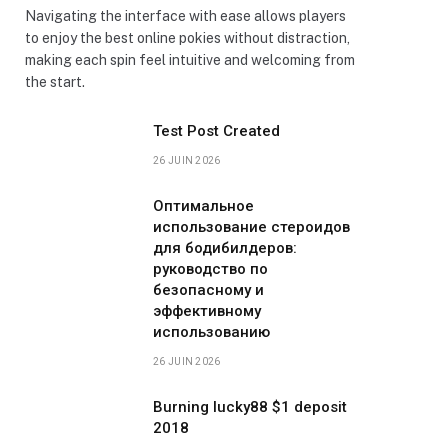
Navigating the interface with ease allows players
to enjoy the best online pokies without distraction,
making each spin feel intuitive and welcoming from
the start.
Test Post Created
26 JUIN 2026
Оптимальное
использование стероидов
для бодибилдеров:
руководство по
безопасному и
эффективному
использованию
26 JUIN 2026
Burning lucky88 $1 deposit
2018