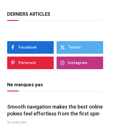
DERNIERS ARTICLES
Facebook
Twitter
Pinterest
Instagram
Ne manquez pas
Smooth navigation makes the best online
pokies feel effortless from the first spin
26 JUIN 2026