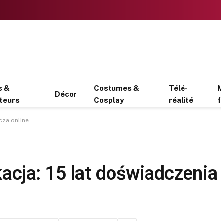
s &
Costumes &
Télé-
Décor
teurs
Cosplay
réalité
f
cza online
acja: 15 lat doświadczenia