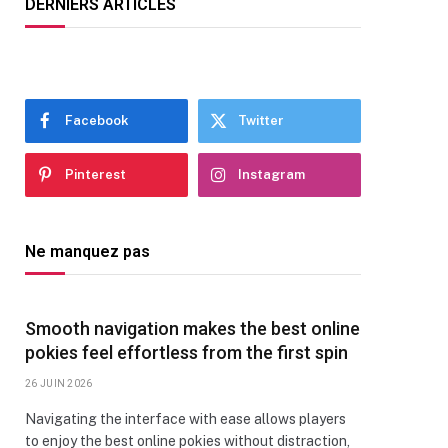
DERNIERS ARTICLES
Facebook
Twitter
Pinterest
Instagram
Ne manquez pas
Smooth navigation makes the best online
pokies feel effortless from the first spin
26 JUIN 2026
Navigating the interface with ease allows players
to enjoy the best online pokies without distraction,