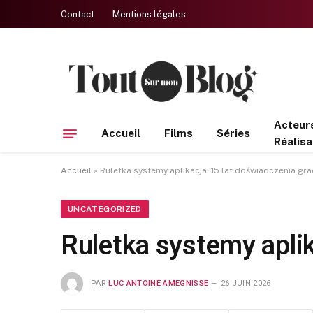
Contact
Mentions légales
Acteur
Accueil
Films
Séries
Réalisa
Accueil
»
Ruletka systemy aplikacja: 15 lat doświadczenia gra
UNCATEGORIZED
Ruletka systemy aplik
PAR
LUC ANTOINE AMEGNISSE
26 JUIN 2026