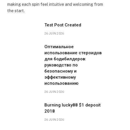
making each spin feel intuitive and welcoming from
the start.
Test Post Created
26 JUIN 2026
Оптимальное
использование стероидов
для бодибилдеров:
руководство по
безопасному и
эффективному
использованию
26 JUIN 2026
Burning lucky88 $1 deposit
2018
26 JUIN 2026