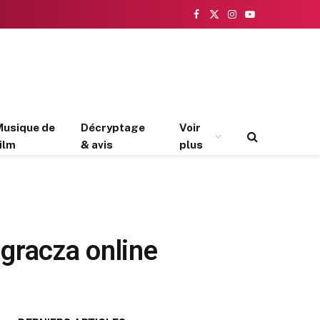
Facebook
X
Instagram
YouTube
(Twitter)
Musique de
Décryptage
Voir
ilm
& avis
plus
 gracza online