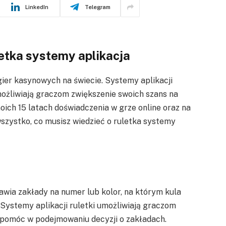
LinkedIn
Telegram
etka systemy aplikacja
gier kasynowych na świecie. Systemy aplikacji
możliwiają graczom zwiększenie swoich szans na
oich 15 latach doświadczenia w grze online oraz na
szystko, co musisz wiedzieć o ruletka systemy
awia zakłady na numer lub kolor, na którym kula
. Systemy aplikacji ruletki umożliwiają graczom
 pomóc w podejmowaniu decyzji o zakładach.