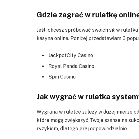
Gdzie zagrać w ruletkę onlin
Jeśli chcesz spróbować swoich sił w rulet
kasyna online. Poniżej przedstawiam 3 popu
JackpotCity Casino
Royal Panda Casino
Spin Casino
Jak wygrać w ruletka system
Wygrana w ruletce zależy w dużej mierze od 
które mogą zwiększyć Twoje szanse na sukce
ryzykiem, dlatego graj odpowiedzialnie.