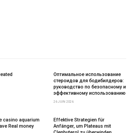
reated
Оптимальное использование
стероидов для бодибилдеров:
руководство по безопасному и
эффективному использованию
26 JUIN 2026
ne casino aquarium
Effektive Strategien für
have Real money
Anfänger, um Plateaus mit
Clenbuterol zu überwinden