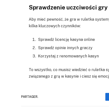
Sprawdzenie uczciwości gry
Aby mieć pewność, że gra w ruletka systemy
kilka kluczowych czynników:
Sprawdź licencję kasyna online
Sprawdź opinie innych graczy
Korzystaj z renomowanych kasyn
To wszystko, co musisz wiedzieć o ruletka 
związanego z grą w kasynie i ciesz się emoc
PARTAGER.