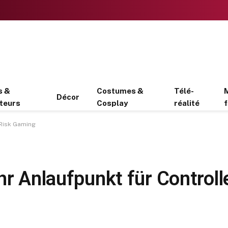
s &
Costumes &
Télé-
Décor
teurs
Cosplay
réalité
f
‑Risk Gaming
hr Anlaufpunkt für Controll