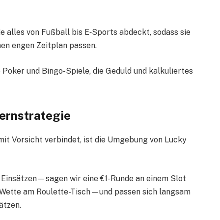
e alles von Fußball bis E‑Sports abdeckt, sodass sie
inen engen Zeitplan passen.
o Poker und Bingo-Spiele, die Geduld und kalkuliertes
Kernstrategie
mit Vorsicht verbindet, ist die Umgebung von Lucky
 Einsätzen—sagen wir eine €1-Runde an einem Slot
€5-Wette am Roulette-Tisch—und passen sich langsam
ätzen.