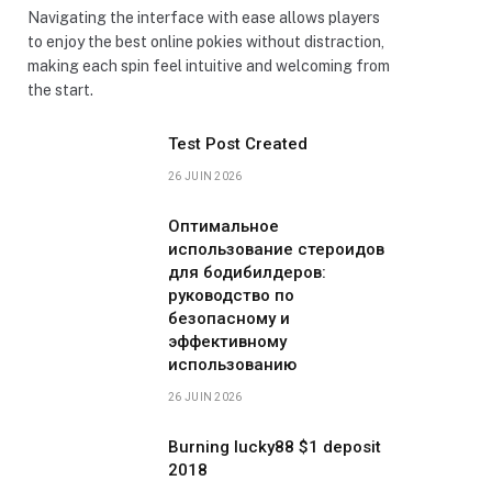
Navigating the interface with ease allows players
to enjoy the best online pokies without distraction,
making each spin feel intuitive and welcoming from
the start.
Test Post Created
26 JUIN 2026
Оптимальное
использование стероидов
для бодибилдеров:
руководство по
безопасному и
эффективному
использованию
26 JUIN 2026
Burning lucky88 $1 deposit
2018