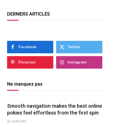
DERNIERS ARTICLES
Facebook
Twitter
Pinterest
Instagram
Ne manquez pas
Smooth navigation makes the best online
pokies feel effortless from the first spin
26 JUIN 2026