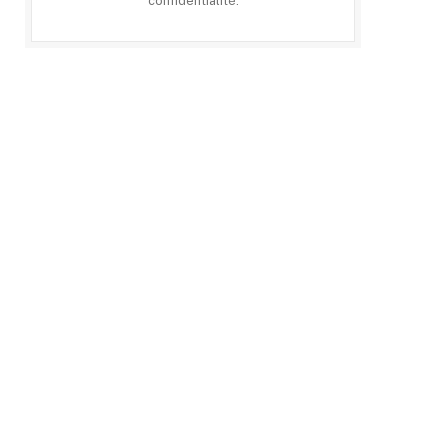
confidentialité.