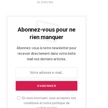
26 JUIN 2026
Abonnez-vous pour ne
rien manquer
Abonnez-vous à notre newsletter pour
recevoir directement dans votre boîte
mail nos derniers articles.
En vous inscrivant, vous acceptez nos
conditions et notre politique de