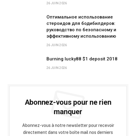
26 JUIN 2026
Оптимальное использование
стероидов для бодибилдеров:
руководство по безопасному и
эффективному использованию
26 JUIN 2026
Burning lucky88 $1 deposit 2018
26 JUIN 2026
Abonnez-vous pour ne rien
manquer
Abonnez-vous à notre newsletter pour recevoir
directement dans votre boîte mail nos derniers