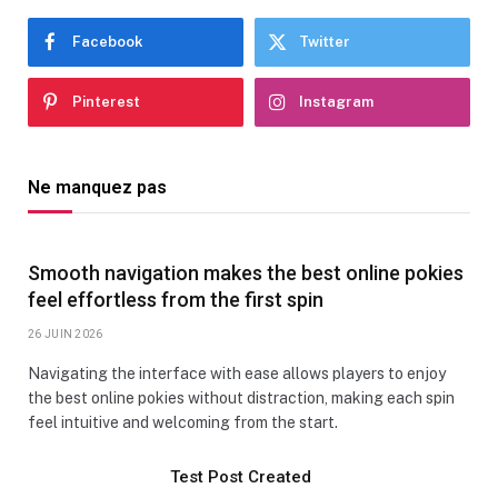
Facebook
Twitter
Pinterest
Instagram
Ne manquez pas
Smooth navigation makes the best online pokies
feel effortless from the first spin
26 JUIN 2026
Navigating the interface with ease allows players to enjoy
the best online pokies without distraction, making each spin
feel intuitive and welcoming from the start.
Test Post Created