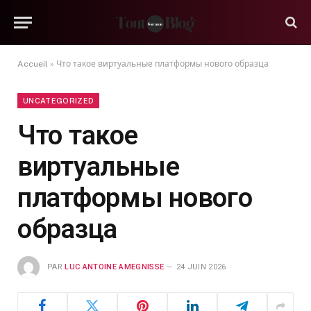
Accueil
»
Что такое виртуальные платформы нового образца
UNCATEGORIZED
Что такое
виртуальные
платформы нового
образца
PAR
LUC ANTOINE AMEGNISSE
24 JUIN 2026