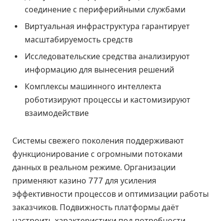
соединение с периферийными службами
Виртуальная инфраструктура гарантирует
масштабируемость средств
Исследовательские средства анализируют
информацию для вынесения решений
Комплексы машинного интеллекта
роботизируют процессы и кастомизируют
взаимодействие
Системы свежего поколения поддерживают
функционирование с огромными потоками
данных в реальном режиме. Организации
применяют казино 777 для усиления
эффективности процессов и оптимизации работы
заказчиков. Подвижность платформы даёт
настроить характеристики под потребности