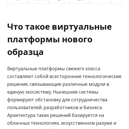
Что такое виртуальные
платформы нового
образца
Виртуальные платформы свежего класса
составляют собой всесторонние технологические
решения, связывающие различные модули в
единую экосистему. Нынешние системы
формируют обстановку для сотрудничества
пользователей, разработчиков и бизнеса.
Архитектура таких решений базируется на
облачных технологиях, искусственном разуме и