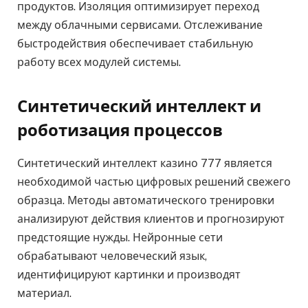
продуктов. Изоляция оптимизирует переход
между облачными сервисами. Отслеживание
быстродействия обеспечивает стабильную
работу всех модулей системы.
Синтетический интеллект и
роботизация процессов
Синтетический интеллект казино 777 является
необходимой частью цифровых решений свежего
образца. Методы автоматического тренировки
анализируют действия клиентов и прогнозируют
предстоящие нужды. Нейронные сети
обрабатывают человеческий язык,
идентифицируют картинки и производят
материал.