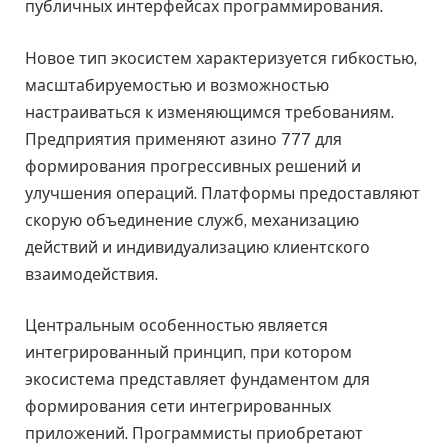
публичных интерфейсах программирования.
Новое тип экосистем характеризуется гибкостью,
масштабируемостью и возможностью
настраиваться к изменяющимся требованиям.
Предприятия применяют азино 777 для
формирования прогрессивных решений и
улучшения операций. Платформы предоставляют
скорую объединение служб, механизацию
действий и индивидуализацию клиентского
взаимодействия.
Центральным особенностью является
интегрированный принцип, при котором
экосистема представляет фундаментом для
формирования сети интегрированных
приложений. Программисты приобретают