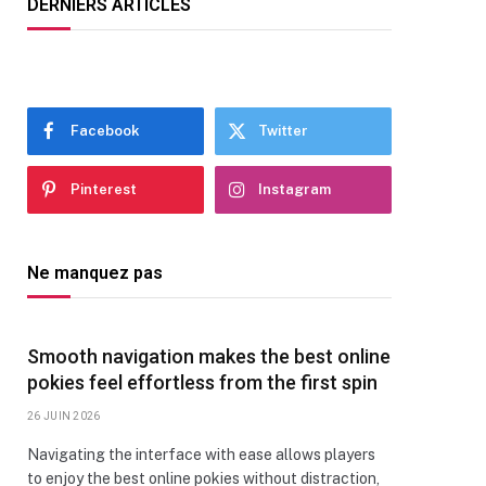
DERNIERS ARTICLES
Facebook
Twitter
Pinterest
Instagram
Ne manquez pas
Smooth navigation makes the best online
pokies feel effortless from the first spin
26 JUIN 2026
Navigating the interface with ease allows players
to enjoy the best online pokies without distraction,