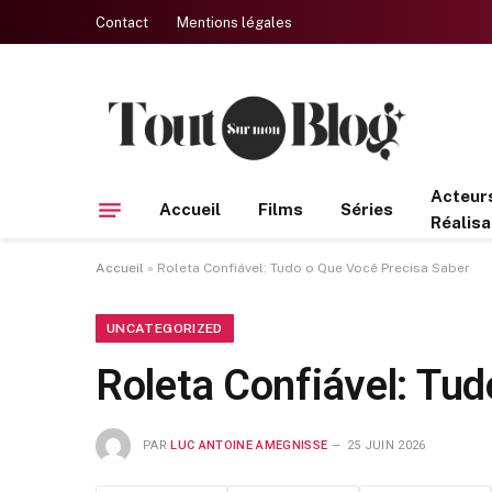
Contact
Mentions légales
Acteur
Accueil
Films
Séries
Réalisa
Accueil
»
Roleta Confiável: Tudo o Que Você Precisa Saber
UNCATEGORIZED
Roleta Confiável: Tu
PAR
LUC ANTOINE AMEGNISSE
25 JUIN 2026