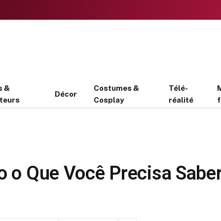
s &
Costumes &
Télé-
Décor
teurs
Cosplay
réalité
f
do o Que Você Precisa Sabe