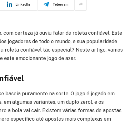
LinkedIn
Telegram
 com certeza já ouviu falar da roleta confiável. Este
 dos jogadores de todo o mundo, e sua popularidade
a a roleta confiável tão especial? Neste artigo, vamos
re este emocionante
jogo de azar.
nfiável
 se baseia puramente na sorte. O jogo é jogado em
, em algumas variantes, um duplo zero), e os
o a bola vai cair. Existem várias formas de apostas
mero específico até apostas mais complexas em