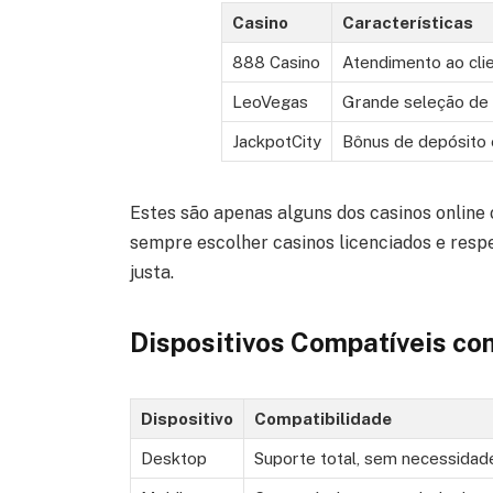
Casino
Características
888 Casino
Atendimento ao cli
LeoVegas
Grande seleção de j
JackpotCity
Bônus de depósito 
Estes são apenas alguns dos casinos online 
sempre escolher casinos licenciados e resp
justa.
Dispositivos Compatíveis com
Dispositivo
Compatibilidade
Desktop
Suporte total, sem necessidad