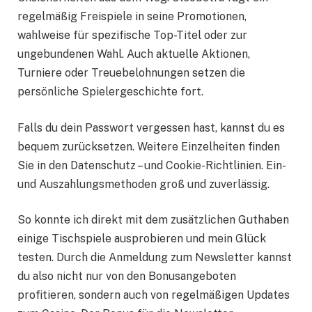
regelmäßig Freispiele in seine Promotionen,
wahlweise für spezifische Top-Titel oder zur
ungebundenen Wahl. Auch aktuelle Aktionen,
Turniere oder Treuebelohnungen setzen die
persönliche Spielergeschichte fort.
Falls du dein Passwort vergessen hast, kannst du es
bequem zurücksetzen. Weitere Einzelheiten finden
Sie in den Datenschutz – und Cookie-Richtlinien. Ein-
und Auszahlungsmethoden groß und zuverlässig.
So konnte ich direkt mit dem zusätzlichen Guthaben
einige Tischspiele ausprobieren und mein Glück
testen. Durch die Anmeldung zum Newsletter kannst
du also nicht nur von den Bonusangeboten
profitieren, sondern auch von regelmäßigen Updates