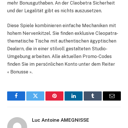
mehr Bonusguthaben. An der Cleobetra Sicherheit
und der Legalität gibt es nichts auszusetzen.
Diese Spiele kombinieren einfache Mechaniken mit
hohem Nervenkitzel. Sie finden exklusive Cleopatra-
thematische Tische mit authentischen ägyptischen
Dealern, die in einer stilvoll gestalteten Studio-
Umgebung arbeiten. Alle aktuellen Promo-Codes
finden Sie im persönlichen Konto unter dem Reiter
« Bonusse ».
Facebook
Twitter
Pinterest
LinkedIn
Tumblr
Email
Luc Antoine AMEGNISSE