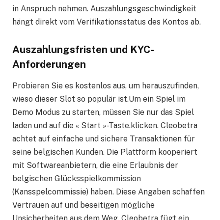
in Anspruch nehmen. Auszahlungsgeschwindigkeit
hängt direkt vom Verifikationsstatus des Kontos ab.
Auszahlungsfristen und KYC-
Anforderungen
Probieren Sie es kostenlos aus, um herauszufinden,
wieso dieser Slot so populär ist.Um ein Spiel im
Demo Modus zu starten, müssen Sie nur das Spiel
laden und auf die « Start »-Taste.klicken. Cleobetra
achtet auf einfache und sichere Transaktionen für
seine belgischen Kunden. Die Plattform kooperiert
mit Softwareanbietern, die eine Erlaubnis der
belgischen Glücksspielkommission
(Kansspelcommissie) haben. Diese Angaben schaffen
Vertrauen auf und beseitigen mögliche
Unsicherheiten aus dem Weg. Cleobetra fügt ein