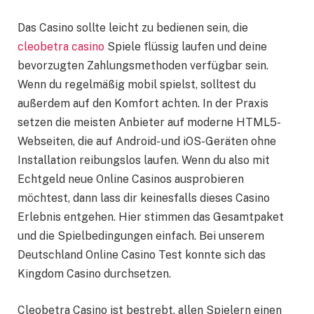
Das Casino sollte leicht zu bedienen sein, die
cleobetra casino
Spiele flüssig laufen und deine
bevorzugten Zahlungsmethoden verfügbar sein.
Wenn du regelmäßig mobil spielst, solltest du
außerdem auf den Komfort achten. In der Praxis
setzen die meisten Anbieter auf moderne HTML5-
Webseiten, die auf Android- und iOS-Geräten ohne
Installation reibungslos laufen. Wenn du also mit
Echtgeld neue Online Casinos ausprobieren
möchtest, dann lass dir keinesfalls dieses Casino
Erlebnis entgehen. Hier stimmen das Gesamtpaket
und die Spielbedingungen einfach. Bei unserem
Deutschland Online Casino Test konnte sich das
Kingdom Casino durchsetzen.
Cleobetra Casino ist bestrebt, allen Spielern einen