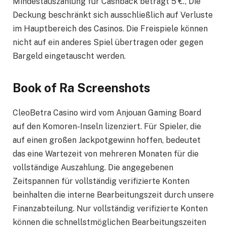
Mindestauszahlung für Cashback beträgt 5 €., Die
Deckung beschränkt sich ausschließlich auf Verluste
im Hauptbereich des Casinos. Die Freispiele können
nicht auf ein anderes Spiel übertragen oder gegen
Bargeld eingetauscht werden.
Book of Ra Screenshots
CleoBetra Casino wird vom Anjouan Gaming Board
auf den Komoren-Inseln lizenziert. Für Spieler, die
auf einen großen Jackpotgewinn hoffen, bedeutet
das eine Wartezeit von mehreren Monaten für die
vollständige Auszahlung. Die angegebenen
Zeitspannen für vollständig verifizierte Konten
beinhalten die interne Bearbeitungszeit durch unsere
Finanzabteilung. Nur vollständig verifizierte Konten
können die schnellstmöglichen Bearbeitungszeiten