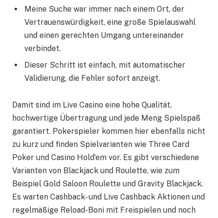
Meine Suche war immer nach einem Ort, der
Vertrauenswürdigkeit, eine große Spielauswahl
und einen gerechten Umgang untereinander
verbindet.
Dieser Schritt ist einfach, mit automatischer
Validierung, die Fehler sofort anzeigt.
Damit sind im Live Casino eine hohe Qualität,
hochwertige Übertragung und jede Meng Spielspaß
garantiert. Pokerspieler kommen hier ebenfalls nicht
zu kurz und finden Spielvarianten wie Three Card
Poker und Casino Hold’em vor. Es gibt verschiedene
Varianten von Blackjack und Roulette, wie zum
Beispiel Gold Saloon Roulette und Gravity Blackjack.
Es warten Cashback- und Live Cashback Aktionen und
regelmäßige Reload-Boni mit Freispielen und noch