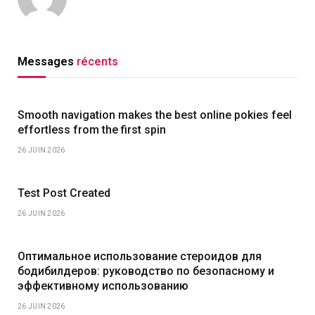
Messages
récents
Smooth navigation makes the best online pokies feel
effortless from the first spin
26 JUIN 2026
Test Post Created
26 JUIN 2026
Оптимальное использование стероидов для
бодибилдеров: руководство по безопасному и
эффективному использованию
26 JUIN 2026