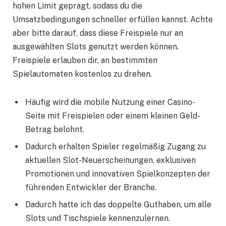
hohen Limit geprägt, sodass du die
Umsatzbedingungen schneller erfüllen kannst. Achte
aber bitte darauf, dass diese Freispiele nur an
ausgewählten Slots genutzt werden können.
Freispiele erlauben dir, an bestimmten
Spielautomaten kostenlos zu drehen.
Häufig wird die mobile Nutzung einer Casino-
Seite mit Freispielen oder einem kleinen Geld-
Betrag belohnt.
Dadurch erhalten Spieler regelmäßig Zugang zu
aktuellen Slot-Neuerscheinungen, exklusiven
Promotionen und innovativen Spielkonzepten der
führenden Entwickler der Branche.
Dadurch hatte ich das doppelte Guthaben, um alle
Slots und Tischspiele kennenzulernen.