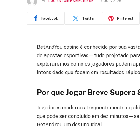
PAR
LUC ANTOINE AMEGNISSE
13 JUIN 2026
Facebook
Twitter
Pinterest
BetAndYou casino é conhecido por sua vasta 
de apostas esportivas—tudo projetado para
exploraremos como os jogadores podem apro
intensidade que focam em resultados rápido
Por que Jogar Breve Supera
Jogadores modernos frequentemente equilibr
que pode ser concluído em dez minutos—se
BetAndYou um destino ideal.