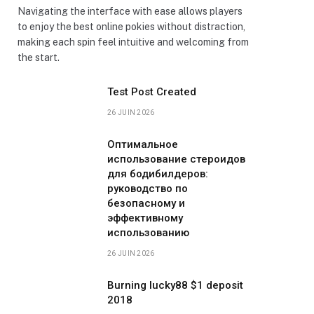
Navigating the interface with ease allows players
to enjoy the best online pokies without distraction,
making each spin feel intuitive and welcoming from
the start.
Test Post Created
26 JUIN 2026
Оптимальное
использование стероидов
для бодибилдеров:
руководство по
безопасному и
эффективному
использованию
26 JUIN 2026
Burning lucky88 $1 deposit
2018