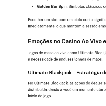
Golden Bar Spin:
Símbolos clássicos c
Escolher um slot com um ciclo curto signifi
imediatamente, o que mantém a sessão emoc
Emoções no Casino Ao Vivo 
Jogos de mesa ao vivo como Ultimate Black
a necessidade de análises longas de mãos.
Ultimate Blackjack – Estratégia 
No Ultimate Blackjack, as ações do dealer 
distribuída, dando a você um momento claro
início do jogo.