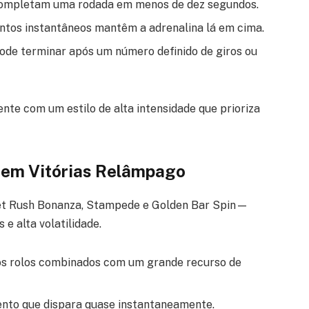
 completam uma rodada em menos de dez segundos.
ntos instantâneos mantêm a adrenalina lá em cima.
ode terminar após um número definido de giros ou
nte com um estilo de alta intensidade que prioriza
cem Vitórias Relâmpago
weet Rush Bonanza, Stampede e Golden Bar Spin—
e alta volatilidade.
os rolos combinados com um grande recurso de
nto que dispara quase instantaneamente.