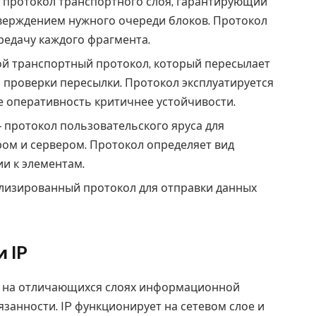
) — протокол транспортного слоя, гарантирующий
верждением нужного очереди блоков. Протокол
редачу каждого фрагмента.
гой транспортный протокол, который пересылает
и проверки пересылки. Протокол эксплуатируется
е оперативность критичнее устойчивости.
 — протокол пользовательского яруса для
ом и сервером. Протокол определяет вид
и к элементам.
циализированный протокол для отправки данных
 IP
т на отличающихся слоях информационной
занности. IP функционирует на сетевом слое и