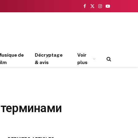
Facebook
X
Instagram
YouTube
(Twitter)
Musique de
Décryptage
Voir
ilm
& avis
plus
 терминами