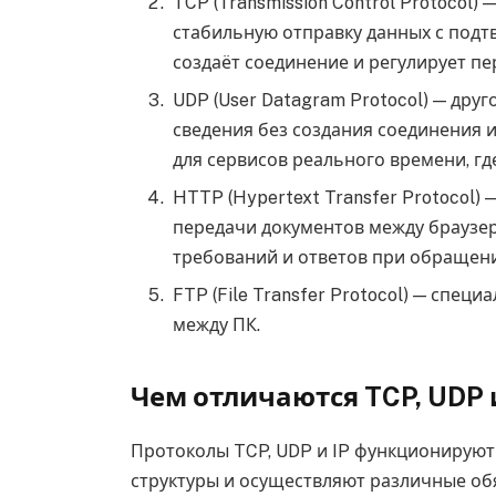
TCP (Transmission Control Protocol
стабильную отправку данных с подт
создаёт соединение и регулирует пе
UDP (User Datagram Protocol) — дру
сведения без создания соединения 
для сервисов реального времени, гд
HTTP (Hypertext Transfer Protocol)
передачи документов между браузер
требований и ответов при обращени
FTP (File Transfer Protocol) — спе
между ПК.
Чем отличаются TCP, UDP и
Протоколы TCP, UDP и IP функционирую
структуры и осуществляют различные обя