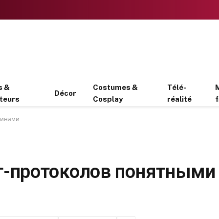
s &
Costumes &
Télé-
Décor
teurs
Cosplay
réalité
f
минами
т-протоколов понятными