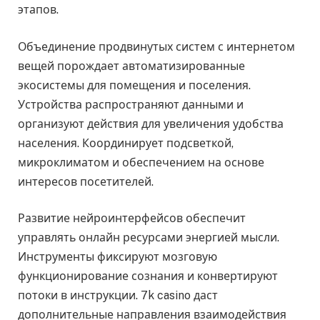
этапов.
Объединение продвинутых систем с интернетом
вещей порождает автоматизированные
экосистемы для помещения и поселения.
Устройства распространяют данными и
организуют действия для увеличения удобства
населения. Координирует подсветкой,
микроклиматом и обеспечением на основе
интересов посетителей.
Развитие нейроинтерфейсов обеспечит
управлять онлайн ресурсами энергией мысли.
Инструменты фиксируют мозговую
функционирование сознания и конвертируют
потоки в инструкции. 7k casino даст
дополнительные направления взаимодействия