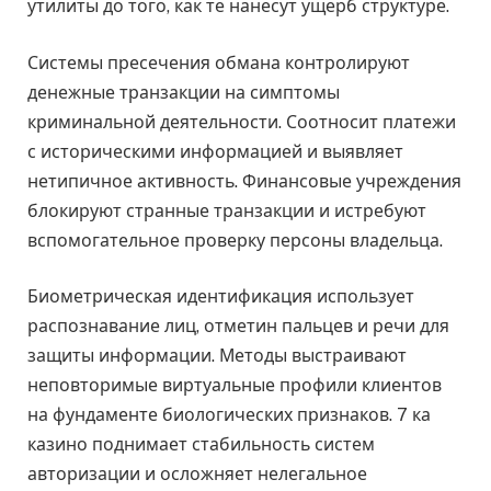
утилиты до того, как те нанесут ущерб структуре.
Системы пресечения обмана контролируют
денежные транзакции на симптомы
криминальной деятельности. Соотносит платежи
с историческими информацией и выявляет
нетипичное активность. Финансовые учреждения
блокируют странные транзакции и истребуют
вспомогательное проверку персоны владельца.
Биометрическая идентификация использует
распознавание лиц, отметин пальцев и речи для
защиты информации. Методы выстраивают
неповторимые виртуальные профили клиентов
на фундаменте биологических признаков. 7 ка
казино поднимает стабильность систем
авторизации и осложняет нелегальное