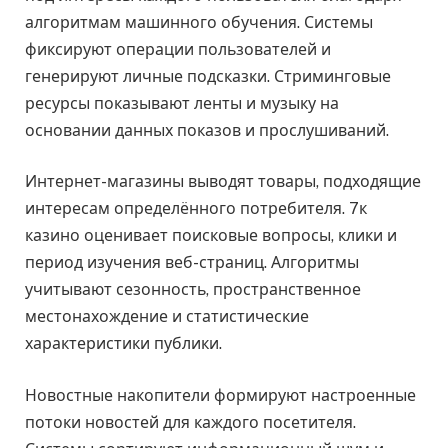
алгоритмам машинного обучения. Системы
фиксируют операции пользователей и
генерируют личные подсказки. Стриминговые
ресурсы показывают ленты и музыку на
основании данных показов и прослушиваний.
Интернет-магазины выводят товары, подходящие
интересам определённого потребителя. 7к
казино оценивает поисковые вопросы, клики и
период изучения веб-страниц. Алгоритмы
учитывают сезонность, пространственное
местонахождение и статистические
характеристики публики.
Новостные накопители формируют настроенные
потоки новостей для каждого посетителя.