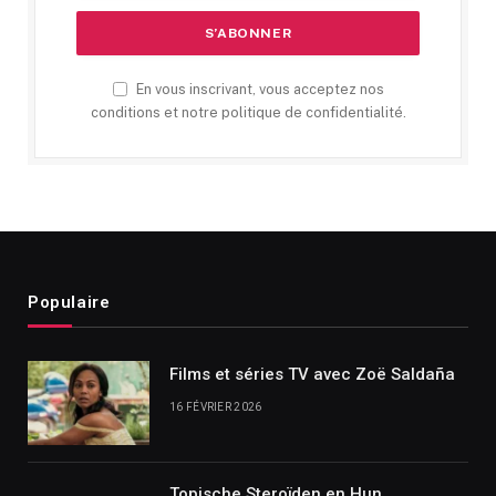
En vous inscrivant, vous acceptez nos
conditions et notre politique de confidentialité.
Populaire
Films et séries TV avec Zoë Saldaña
16 FÉVRIER 2026
Topische Steroïden en Hun