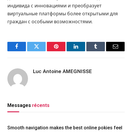
индивида с инновациями и преобразует
виртуальные платформы более открытыми для
граждан с особыми возможностями.
Facebook
Twitter
Pinterest
LinkedIn
Tumblr
Email
Luc Antoine AMEGNISSE
Messages
récents
Smooth navigation makes the best online pokies feel