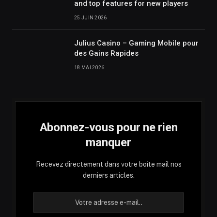
and top features for new players
25 JUIN 2026
Julius Casino – Gaming Mobile pour
des Gains Rapides
18 MAI 2026
Abonnez-vous pour ne rien
manquer
Recevez directement dans votre boîte mail nos
derniers articles.