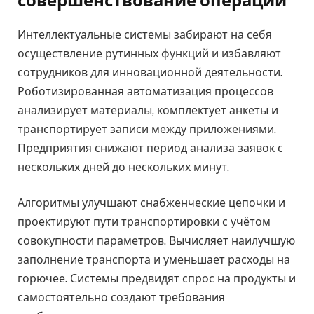
Интеллектуальные системы забирают на себя
осуществление рутинных функций и избавляют
сотрудников для инновационной деятельности.
Роботизированная автоматизация процессов
анализирует материалы, комплектует анкеты и
транспортирует записи между приложениями.
Предприятия снижают период анализа заявок с
нескольких дней до нескольких минут.
Алгоритмы улучшают снабженческие цепочки и
проектируют пути транспортировки с учётом
совокупности параметров. Вычисляет наилучшую
заполнение транспорта и уменьшает расходы на
горючее. Системы предвидят спрос на продукты и
самостоятельно создают требования