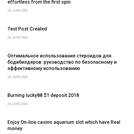
effortless from the first spin
26 JUIN 2026
Test Post Created
26 JUIN 2026
Оптимальное использование стероидов для
бодибилдеров: руководство по безопасному и
эффективному использованию
26 JUIN 2026
Burning lucky88 $1 deposit 2018
26 JUIN 2026
Enjoy On-line casino aquarium slot which have Real
money