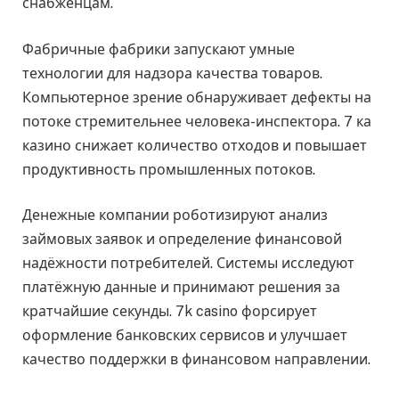
снабженцам.
Фабричные фабрики запускают умные
технологии для надзора качества товаров.
Компьютерное зрение обнаруживает дефекты на
потоке стремительнее человека-инспектора. 7 ка
казино снижает количество отходов и повышает
продуктивность промышленных потоков.
Денежные компании роботизируют анализ
займовых заявок и определение финансовой
надёжности потребителей. Системы исследуют
платёжную данные и принимают решения за
кратчайшие секунды. 7k casino форсирует
оформление банковских сервисов и улучшает
качество поддержки в финансовом направлении.