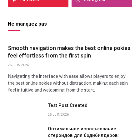
Ne manquez pas
Smooth navigation makes the best online pokies
feel effortless from the first spin
26 JUIN 2026
Navigating the interface with ease allows players to enjoy
the best online pokies without distraction, making each spin
feel intuitive and welcoming from the start.
Test Post Created
26 JUIN 2026
Оптимальное использование
стероидов для бодибилдеров: