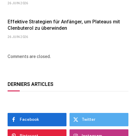
26 JUIN 2026
Effektive Strategien für Anfänger, um Plateaus mit
Clenbuterol zu überwinden
26 JUIN 2026
Comments are closed.
DERNIERS ARTICLES
Facebook
Twitter
Pinterest
Instagram