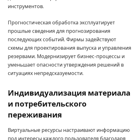
инструментов.
Прогностическая обработка эксплуатирует
прошлые сведения для прогнозирования
последующих событий. Фирмы задействуют
схемы для проектирования выпуска и управления
резервами. Модернизирует бизнес-процессы и
уменьшает опасности утверждения решений в
ситуациях непредсказуемости.
Индивидуализация материала
и потребительского
переживания
Виртуальные ресурсы настраивают информацию
под интересы каждого пользователя благодаря