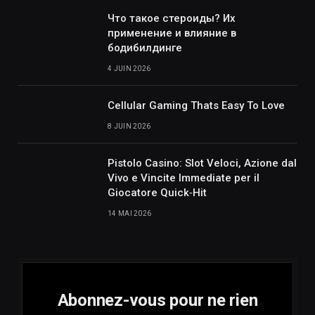
Что такое стероиды? Их
применение и влияние в
бодибилдинге
4 JUIN 2026
Cellular Gaming Thats Easy To Love
8 JUIN 2026
Pistolo Casino: Slot Veloci, Azione dal
Vivo e Vincite Immediate per il
Giocatore Quick‑Hit
14 MAI 2026
Abonnez-vous pour ne rien