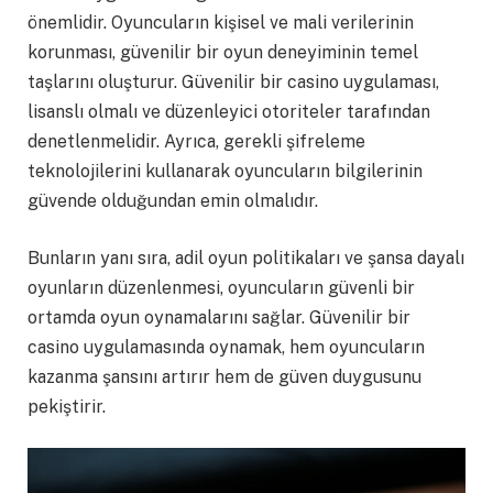
önemlidir. Oyuncuların kişisel ve mali verilerinin
korunması, güvenilir bir oyun deneyiminin temel
taşlarını oluşturur. Güvenilir bir casino uygulaması,
lisanslı olmalı ve düzenleyici otoriteler tarafından
denetlenmelidir. Ayrıca, gerekli şifreleme
teknolojilerini kullanarak oyuncuların bilgilerinin
güvende olduğundan emin olmalıdır.
Bunların yanı sıra, adil oyun politikaları ve şansa dayalı
oyunların düzenlenmesi, oyuncuların güvenli bir
ortamda oyun oynamalarını sağlar. Güvenilir bir
casino uygulamasında oynamak, hem oyuncuların
kazanma şansını artırır hem de güven duygusunu
pekiştirir.