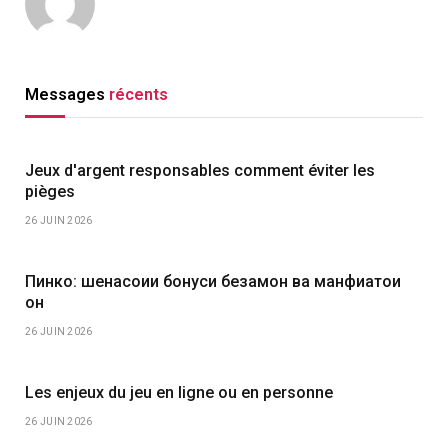
Messages
récents
Jeux d'argent responsables comment éviter les
pièges
26 JUIN 2026
Пинко: шенасоии бонуси безамон ва манфиатҳои
он
26 JUIN 2026
Les enjeux du jeu en ligne ou en personne
26 JUIN 2026