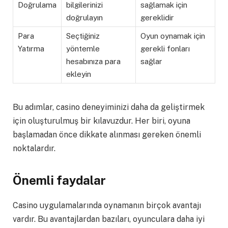
Doğrulama
bilgilerinizi
sağlamak için
doğrulayın
gereklidir
Para
Seçtiğiniz
Oyun oynamak için
Yatırma
yöntemle
gerekli fonları
hesabınıza para
sağlar
ekleyin
Bu adımlar, casino deneyiminizi daha da geliştirmek
için oluşturulmuş bir kılavuzdur. Her biri, oyuna
başlamadan önce dikkate alınması gereken önemli
noktalardır.
Önemli faydalar
Casino uygulamalarında oynamanın birçok avantajı
vardır. Bu avantajlardan bazıları, oyunculara daha iyi