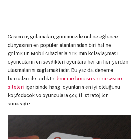
Casino uygulamaları, günümüzde online eğlence
dünyasının en popüler alanlarından biri haline
gelmiştir. Mobil cihazlarla erişimin kolaylaşması,
oyuncuların en sevdikleri oyunlara her an her yerden
ulaşmalarını sağlamaktadır. Bu yazıda, deneme
bonusları ile birlikte
deneme bonusu veren casino
siteleri
içerisinde hangi oyunların en iyi olduğunu
keşfedecek ve oyunculara çeşitli stratejiler
sunacağız.