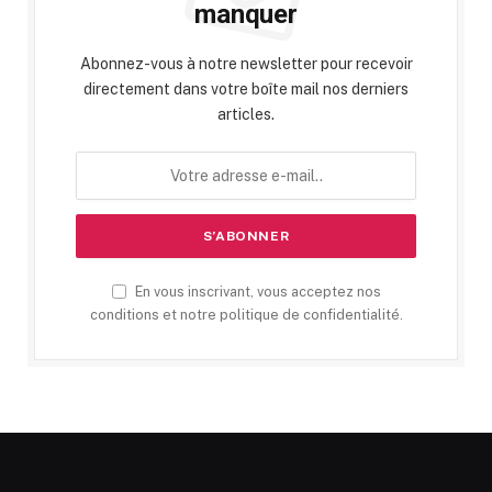
manquer
Abonnez-vous à notre newsletter pour recevoir
directement dans votre boîte mail nos derniers
articles.
En vous inscrivant, vous acceptez nos
conditions et notre politique de confidentialité.