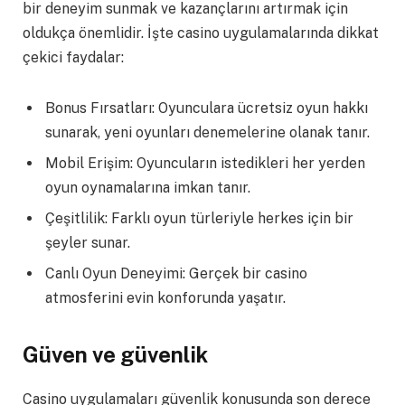
bir deneyim sunmak ve kazançlarını artırmak için
oldukça önemlidir. İşte casino uygulamalarında dikkat
çekici faydalar:
Bonus Fırsatları: Oyunculara ücretsiz oyun hakkı
sunarak, yeni oyunları denemelerine olanak tanır.
Mobil Erişim: Oyuncuların istedikleri her yerden
oyun oynamalarına imkan tanır.
Çeşitlilik: Farklı oyun türleriyle herkes için bir
şeyler sunar.
Canlı Oyun Deneyimi: Gerçek bir casino
atmosferini evin konforunda yaşatır.
Güven ve güvenlik
Casino uygulamaları güvenlik konusunda son derece