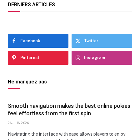
DERNIERS ARTICLES
Facebook
Twitter
Pinterest
Instagram
Ne manquez pas
Smooth navigation makes the best online pokies
feel effortless from the first spin
26 JUIN 2026
Navigating the interface with ease allows players to enjoy