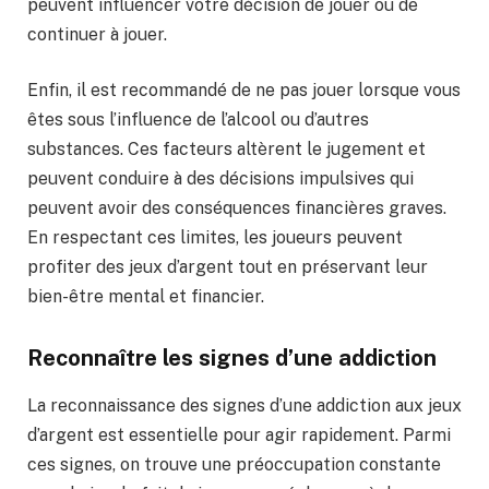
peuvent influencer votre décision de jouer ou de
continuer à jouer.
Enfin, il est recommandé de ne pas jouer lorsque vous
êtes sous l’influence de l’alcool ou d’autres
substances. Ces facteurs altèrent le jugement et
peuvent conduire à des décisions impulsives qui
peuvent avoir des conséquences financières graves.
En respectant ces limites, les joueurs peuvent
profiter des jeux d’argent tout en préservant leur
bien-être mental et financier.
Reconnaître les signes d’une addiction
La reconnaissance des signes d’une addiction aux jeux
d’argent est essentielle pour agir rapidement. Parmi
ces signes, on trouve une préoccupation constante