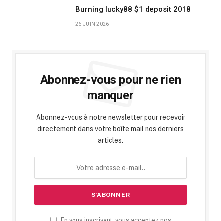
Burning lucky88 $1 deposit 2018
26 JUIN 2026
Abonnez-vous pour ne rien
manquer
Abonnez-vous à notre newsletter pour recevoir
directement dans votre boîte mail nos derniers
articles.
En vous inscrivant, vous acceptez nos