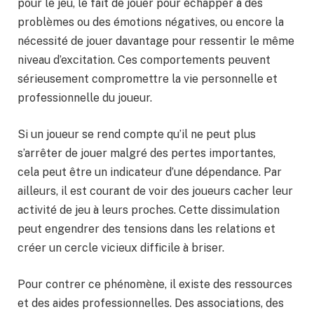
pour le jeu, le fait de jouer pour échapper à des
problèmes ou des émotions négatives, ou encore la
nécessité de jouer davantage pour ressentir le même
niveau d’excitation. Ces comportements peuvent
sérieusement compromettre la vie personnelle et
professionnelle du joueur.
Si un joueur se rend compte qu’il ne peut plus
s’arrêter de jouer malgré des pertes importantes,
cela peut être un indicateur d’une dépendance. Par
ailleurs, il est courant de voir des joueurs cacher leur
activité de jeu à leurs proches. Cette dissimulation
peut engendrer des tensions dans les relations et
créer un cercle vicieux difficile à briser.
Pour contrer ce phénomène, il existe des ressources
et des aides professionnelles. Des associations, des