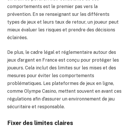
comportements est le premier pas vers la
prévention. En se renseignant sur les différents
types de jeux et leurs taux de retour, un joueur peut
mieux évaluer les risques et prendre des décisions
éclairées.
De plus, le cadre légal et réglementaire autour des
jeux d’argent en France est conçu pour protéger les
joueurs. Cela inclut des limites sur les mises et des
mesures pour éviter les comportements
problématiques. Les plateformes de jeux en ligne,
comme Olympe Casino, mettent souvent en avant ces
régulations afin d’assurer un environnement de jeu
sécuritaire et responsable.
Fixer des limites claires