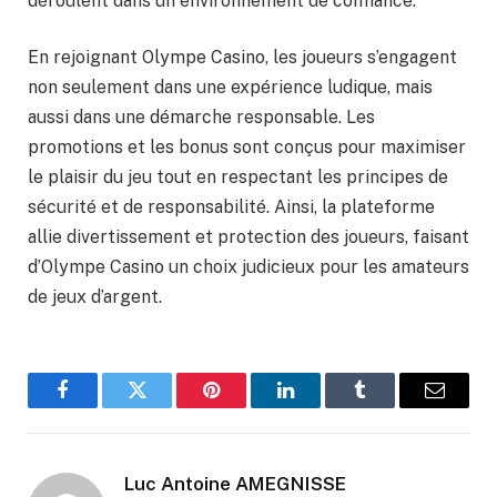
déroulent dans un environnement de confiance.
En rejoignant Olympe Casino, les joueurs s’engagent
non seulement dans une expérience ludique, mais
aussi dans une démarche responsable. Les
promotions et les bonus sont conçus pour maximiser
le plaisir du jeu tout en respectant les principes de
sécurité et de responsabilité. Ainsi, la plateforme
allie divertissement et protection des joueurs, faisant
d’Olympe Casino un choix judicieux pour les amateurs
de jeux d’argent.
Facebook
Twitter
Pinterest
LinkedIn
Tumblr
Email
Luc Antoine AMEGNISSE