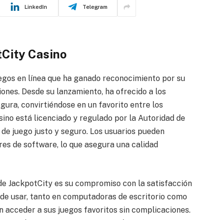
LinkedIn
Telegram
tCity Casino
egos en línea que ha ganado reconocimiento por su
ones. Desde su lanzamiento, ha ofrecido a los
ura, convirtiéndose en un favorito entre los
asino está licenciado y regulado por la Autoridad de
 de juego justo y seguro. Los usuarios pueden
res de software, lo que asegura una calidad
de JackpotCity es su compromiso con la satisfacción
il de usar, tanto en computadoras de escritorio como
n acceder a sus juegos favoritos sin complicaciones.