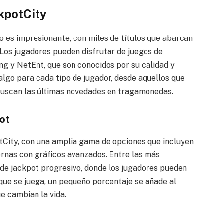
kpotCity
o es impresionante, con miles de títulos que abarcan
os jugadores pueden disfrutar de juegos de
y NetEnt, que son conocidos por su calidad y
algo para cada tipo de jugador, desde aquellos que
 buscan las últimas novedades en tragamonedas.
ot
City, con una amplia gama de opciones que incluyen
rnas con gráficos avanzados. Entre las más
de jackpot progresivo, donde los jugadores pueden
que se juega, un pequeño porcentaje se añade al
e cambian la vida.