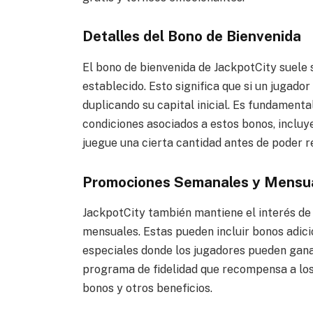
Detalles del Bono de Bienvenida
El bono de bienvenida de JackpotCity suele s
establecido. Esto significa que si un jugador
duplicando su capital inicial. Es fundamenta
condiciones asociados a estos bonos, incluy
juegue una cierta cantidad antes de poder r
Promociones Semanales y Mensu
JackpotCity también mantiene el interés de
mensuales. Estas pueden incluir bonos adici
especiales donde los jugadores pueden ganar
programa de fidelidad que recompensa a los
bonos y otros beneficios.