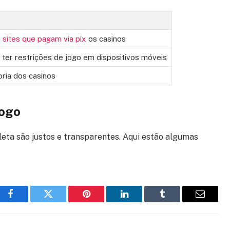
s
sites que pagam via pix
os casinos
ter restrições de jogo em dispositivos móveis
ria dos casinos
Jogo
leta são justos e transparentes. Aqui estão algumas
Facebook
Twitter
Pinterest
LinkedIn
Tumblr
Email