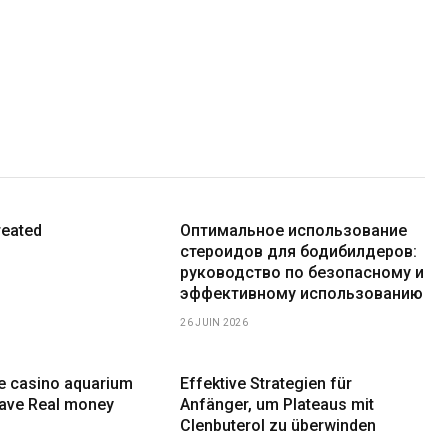
reated
Оптимальное использование
стероидов для бодибилдеров:
руководство по безопасному и
эффективному использованию
26 JUIN 2026
ne casino aquarium
Effektive Strategien für
have Real money
Anfänger, um Plateaus mit
Clenbuterol zu überwinden