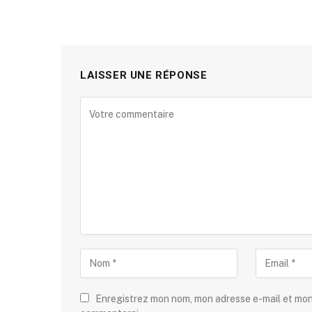
LAISSER UNE RÉPONSE
Enregistrez mon nom, mon adresse e-mail et mon 