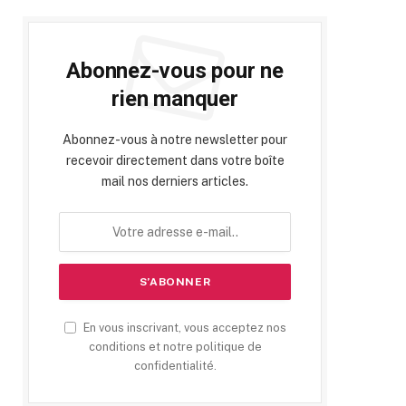
Abonnez-vous pour ne
rien manquer
Abonnez-vous à notre newsletter pour
recevoir directement dans votre boîte
mail nos derniers articles.
En vous inscrivant, vous acceptez nos
conditions et notre politique de
confidentialité.