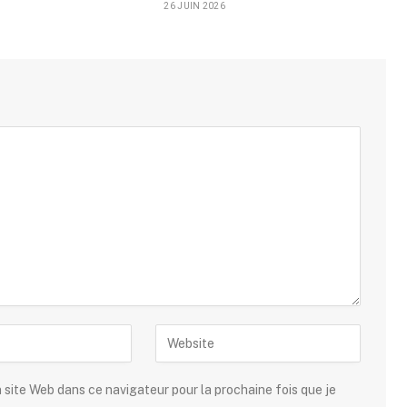
26 JUIN 2026
site Web dans ce navigateur pour la prochaine fois que je