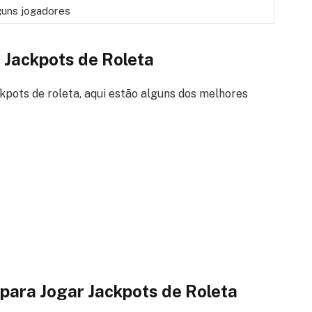
guns jogadores
 Jackpots de Roleta
kpots de roleta, aqui estão alguns dos melhores
para Jogar Jackpots de Roleta