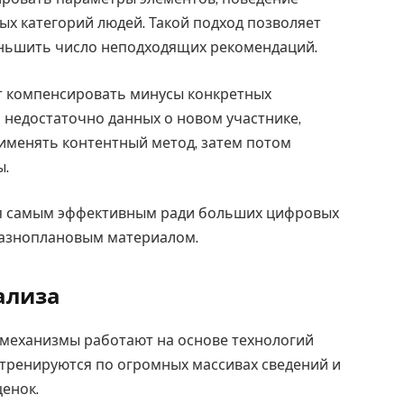
ых категорий людей. Такой подход позволяет
еньшить число неподходящих рекомендаций.
т компенсировать минусы конкретных
а недостаточно данных о новом участнике,
именять контентный метод, затем потом
ы.
я самым эффективным ради больших цифровых
разноплановым материалом.
ализа
еханизмы работают на основе технологий
тренируются по огромных массивах сведений и
енок.