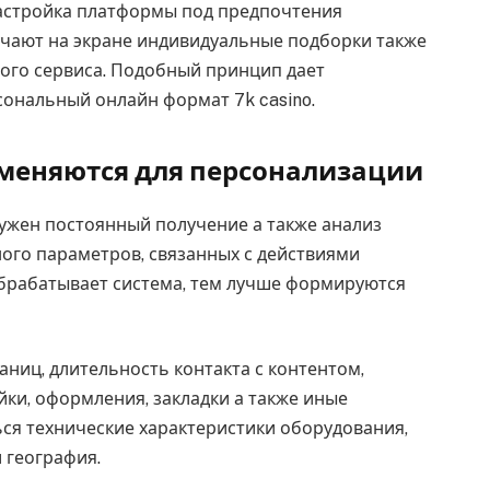
астройка платформы под предпочтения
учают на экране индивидуальные подборки также
мого сервиса. Подобный принцип дает
ональный онлайн формат 7k casino.
меняются для персонализации
ужен постоянный получение а также анализ
го параметров, связанных с действиями
брабатывает система, тем лучше формируются
ниц, длительность контакта с контентом,
йки, оформления, закладки а также иные
ься технические характеристики оборудования,
 география.