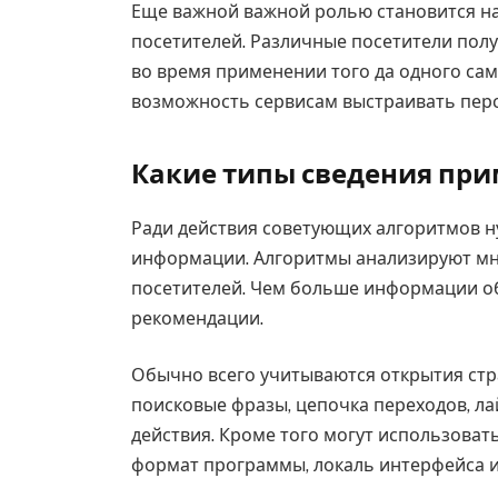
Еще важной важной ролью становится н
посетителей. Различные посетители пол
во время применении того да одного са
возможность сервисам выстраивать перс
Какие типы сведения при
Ради действия советующих алгоритмов н
информации. Алгоритмы анализируют мно
посетителей. Чем больше информации о
рекомендации.
Обычно всего учитываются открытия стра
поисковые фразы, цепочка переходов, ла
действия. Кроме того могут использоват
формат программы, локаль интерфейса и