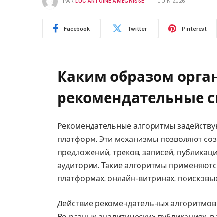
PAR
LUC ANTOINE AMEGNISSE
1 JUIN 2026
Facebook
Twitter
Pinterest
Каким образом орга
рекомендательные с
Рекомендательные алгоритмы задейству
платформ. Эти механизмы позволяют соз
предложений, треков, записей, публикац
аудитории. Такие алгоритмы применяют
платформах, онлайн-витринах, поисковы
Действие рекомендательных алгоритмов 
Во разных аналитических публикациях, в