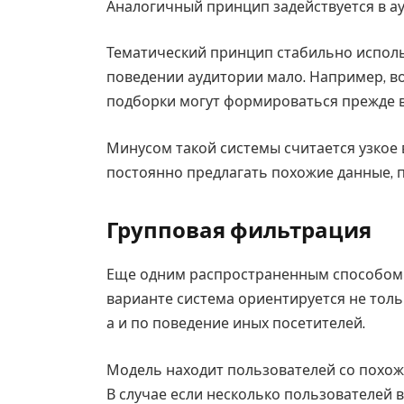
Аналогичный принцип задействуется в ау
Тематический принцип стабильно исполь
поведении аудитории мало. Например, во
подборки могут формироваться прежде в
Минусом такой системы считается узкое
постоянно предлагать похожие данные, п
Групповая фильтрация
Еще одним распространенным способом с
варианте система ориентируется не тольк
а и по поведение иных посетителей.
Модель находит пользователей со похож
В случае если несколько пользователей