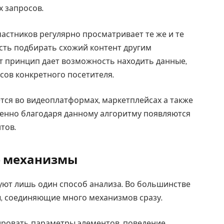
х запросов.
частников регулярно просматривает те же и те
сть подбирать схожий контент другим
от принцип дает возможность находить данные,
сов конкретного посетителя.
ся во видеоплатформах, маркетплейсах а также
енно благодаря данному алгоритму появляются
тов.
 механизмы
ют лишь один способ анализа. Во большинстве
, соединяющие много механизмов сразу.
ровать параметры элементов, поведение