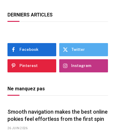
DERNIERS ARTICLES
Facebook
Twitter
Pinterest
Instagram
Ne manquez pas
Smooth navigation makes the best online
pokies feel effortless from the first spin
26 JUIN 2026