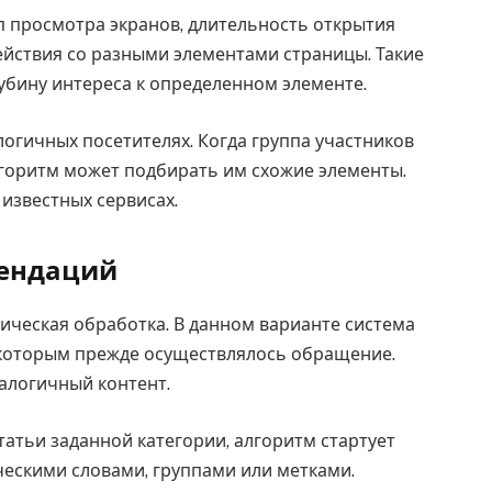
 просмотра экранов, длительность открытия
ействия со разными элементами страницы. Такие
убину интереса к определенном элементе.
огичных посетителях. Когда группа участников
горитм может подбирать им схожие элементы.
известных сервисах.
мендаций
ическая обработка. В данном варианте система
с которым прежде осуществлялось обращение.
алогичный контент.
татьи заданной категории, алгоритм стартует
ескими словами, группами или метками.