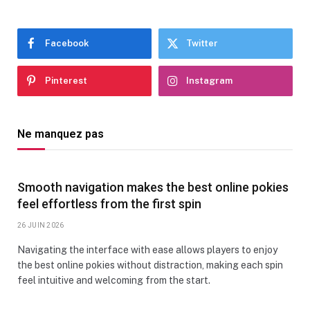
Facebook
Twitter
Pinterest
Instagram
Ne manquez pas
Smooth navigation makes the best online pokies
feel effortless from the first spin
26 JUIN 2026
Navigating the interface with ease allows players to enjoy
the best online pokies without distraction, making each spin
feel intuitive and welcoming from the start.