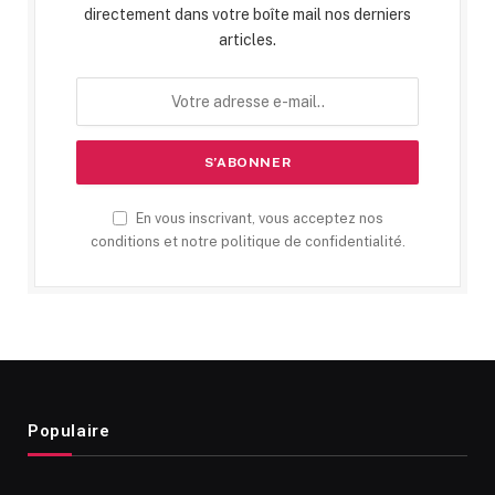
directement dans votre boîte mail nos derniers
articles.
En vous inscrivant, vous acceptez nos
conditions et notre politique de confidentialité.
Populaire