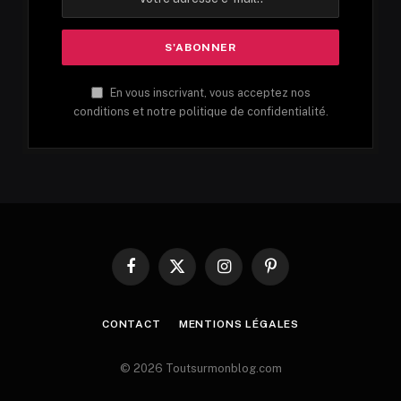
En vous inscrivant, vous acceptez nos
conditions et notre politique de confidentialité.
Facebook
X
Instagram
Pinterest
(Twitter)
CONTACT
MENTIONS LÉGALES
© 2026 Toutsurmonblog.com