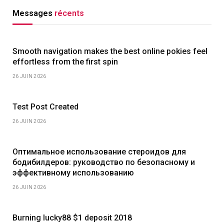
Messages
récents
Smooth navigation makes the best online pokies feel
effortless from the first spin
26 JUIN 2026
Test Post Created
26 JUIN 2026
Оптимальное использование стероидов для
бодибилдеров: руководство по безопасному и
эффективному использованию
26 JUIN 2026
Burning lucky88 $1 deposit 2018