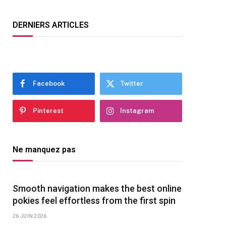
DERNIERS ARTICLES
Facebook
Twitter
Pinterest
Instagram
Ne manquez pas
Smooth navigation makes the best online
pokies feel effortless from the first spin
26 JUIN 2026