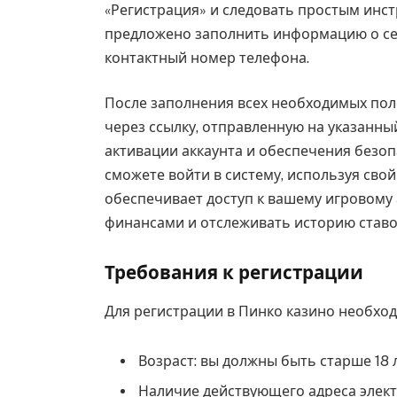
«Регистрация» и следовать простым инст
предложено заполнить информацию о себе
контактный номер телефона.
После заполнения всех необходимых пол
через ссылку, отправленную на указанны
активации аккаунта и обеспечения безо
сможете войти в систему, используя свой
обеспечивает доступ к вашему игровому 
финансами и отслеживать историю ставо
Требования к регистрации
Для регистрации в Пинко казино необхо
Возраст: вы должны быть старше 18 л
Наличие действующего адреса элек