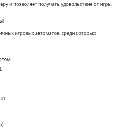
еру и позволяет получать удовольствие от игры.
ты
ичных игровых автоматов, среди которых:
отом.
.
ют:
).