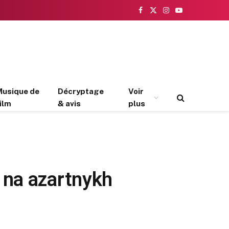
Facebook
X
Instagram
YouTube
(Twitter)
Musique de
Décryptage
Voir
ilm
& avis
plus
 na azartnykh