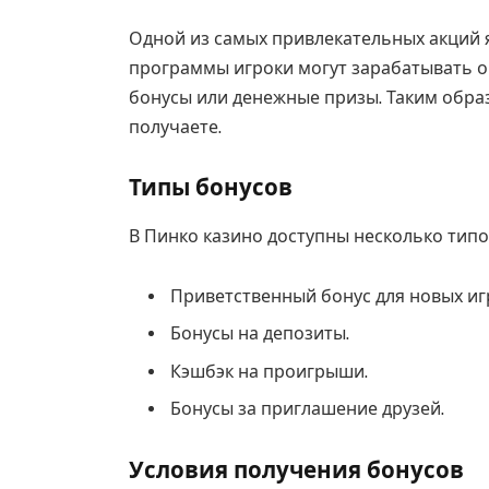
Одной из самых привлекательных акций я
программы игроки могут зарабатывать о
бонусы или денежные призы. Таким обра
получаете.
Типы бонусов
В Пинко казино доступны несколько типо
Приветственный бонус для новых иг
Бонусы на депозиты.
Кэшбэк на проигрыши.
Бонусы за приглашение друзей.
Условия получения бонусов