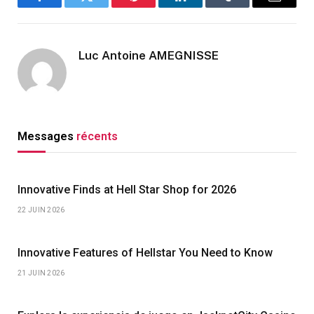
Facebook
Twitter
Pinterest
LinkedIn
Tumblr
Email
Luc Antoine AMEGNISSE
Messages
récents
Innovative Finds at Hell Star Shop for 2026
22 JUIN 2026
Innovative Features of Hellstar You Need to Know
21 JUIN 2026