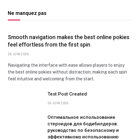
Ne manquez pas
Smooth navigation makes the best online pokies
feel effortless from the first spin
26 JUIN 2026
Navigating the interface with ease allows players to enjoy
the best online pokies without distraction, making each spin
feel intuitive and welcoming from the start.
Test Post Created
26 JUIN 2026
Оптимальное использование
стероидов для бодибилдеров:
руководство по безопасному и
эффективному использованию