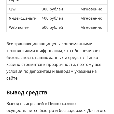
Qiwi
300 рублей
Мгновенно
Яндекс.Деньги
400 рублей
Мгновенно
Webmoney
500 рублей
Мгновенно
Все транзакции защищены современными
технологиями шифрования, что обеспечивает
безопасность ваших данных и средств. Пинко
казино стремится к прозрачности, поэтому все
условия по депозитам и выводам указаны на
сайте.
Вывод средств
Вывод выигрышей в Пинко казино
осуществляется быстро и без задержек. Для этого