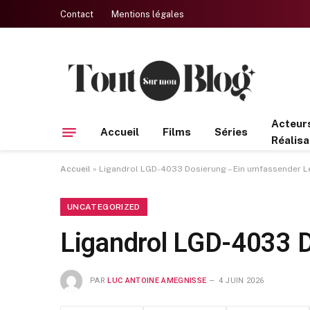
Contact
Mentions légales
Acteur
Accueil
Films
Séries
Réalisa
Accueil
»
Ligandrol LGD-4033 Dosierung – Ein umfassender L
UNCATEGORIZED
Ligandrol LGD-4033 D
PAR
LUC ANTOINE AMEGNISSE
4 JUIN 2026