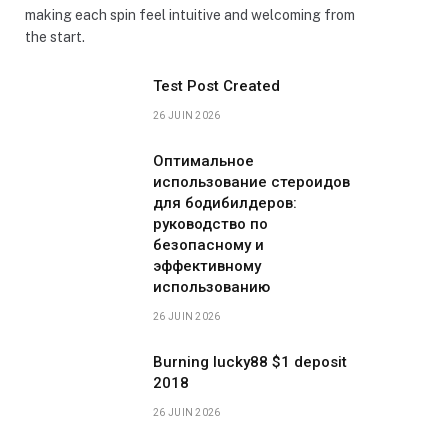
making each spin feel intuitive and welcoming from
the start.
Test Post Created
26 JUIN 2026
Оптимальное
использование стероидов
для бодибилдеров:
руководство по
безопасному и
эффективному
использованию
26 JUIN 2026
Burning lucky88 $1 deposit
2018
26 JUIN 2026