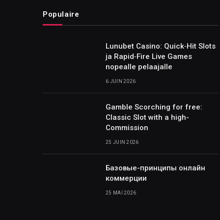
Populaire
Lunubet Casino: Quick‑Hit Slots
ja Rapid‑Fire Live Games
nopealle pelaajalle
6 JUIN 2026
Gamble Scorching for free:
Classic Slot with a high-
Commission
25 JUIN 2026
Базовые-принципы онлайн
коммерции
25 MAI 2026