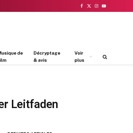
Facebook
X
Instagram
YouTube
(Twitter)
Musique de
Décryptage
Voir
ilm
& avis
plus
r Leitfaden