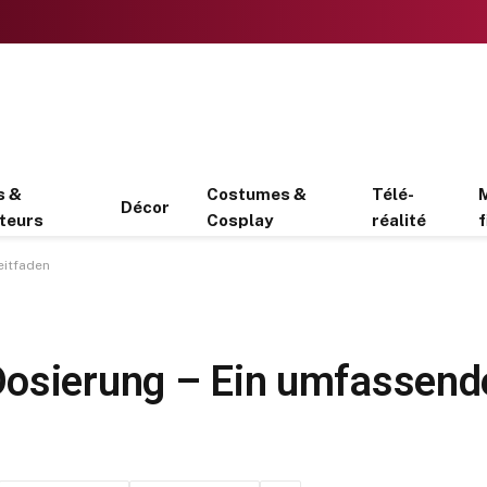
s &
Costumes &
Télé-
Décor
teurs
Cosplay
réalité
f
eitfaden
osierung – Ein umfassende