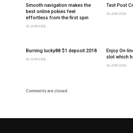
Smooth navigation makes the
Test Post C
best online pokies feel
26 JUIN 2026
effortless from the first spin
26 JUIN 2026
Burning lucky88 $1 deposit 2018
Enjoy On-li
slot which 
26 JUIN 2026
26 JUIN 2026
Comments are closed.