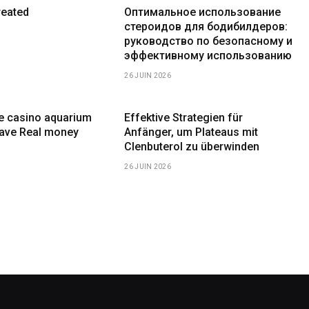
reated
Оптимальное использование
стероидов для бодибилдеров:
руководство по безопасному и
эффективному использованию
26 JUIN 2026
ne casino aquarium
Effektive Strategien für
have Real money
Anfänger, um Plateaus mit
Clenbuterol zu überwinden
26 JUIN 2026