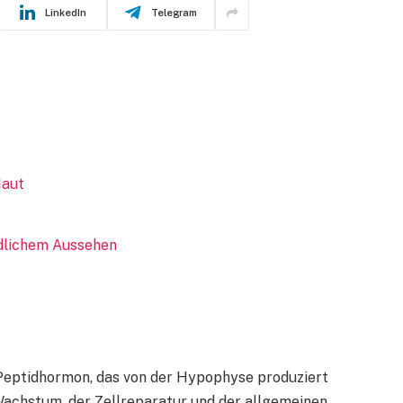
LinkedIn
Telegram
Haut
dlichem Aussehen
eptidhormon, das von der Hypophyse produziert
 Wachstum, der Zellreparatur und der allgemeinen