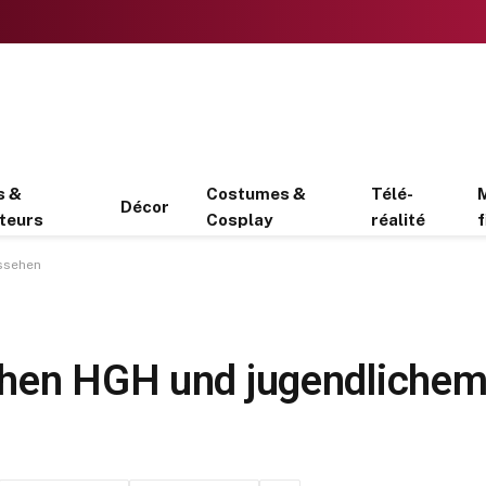
s &
Costumes &
Télé-
Décor
teurs
Cosplay
réalité
f
ssehen
chen HGH und jugendliche