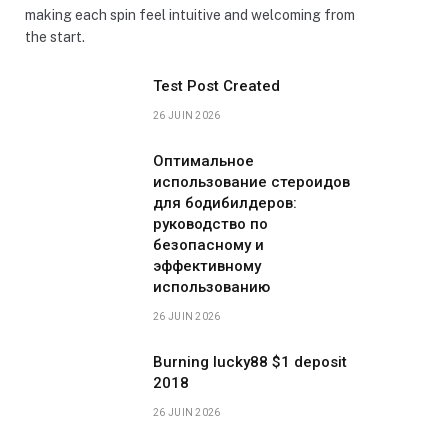
making each spin feel intuitive and welcoming from
the start.
Test Post Created
26 JUIN 2026
Оптимальное
использование стероидов
для бодибилдеров:
руководство по
безопасному и
эффективному
использованию
26 JUIN 2026
Burning lucky88 $1 deposit
2018
26 JUIN 2026