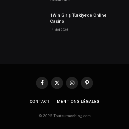
20 JUIN 2026
1Win Giriş Türkiye’de Online
Casino
14 MAI 2026
Facebook
X
Instagram
Pinterest
(Twitter)
CONTACT
MENTIONS LÉGALES
© 2026 Toutsurmonblog.com