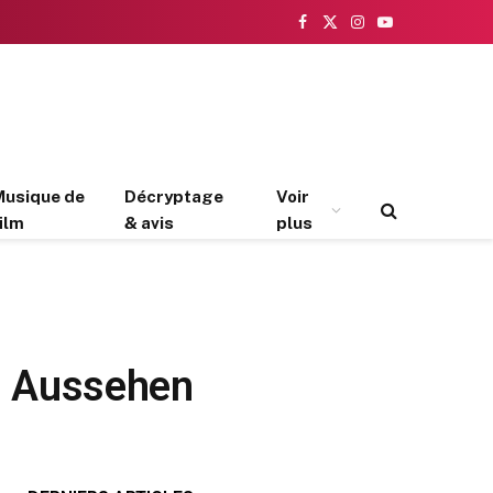
Facebook
X
Instagram
YouTube
(Twitter)
Musique de
Décryptage
Voir
ilm
& avis
plus
m Aussehen