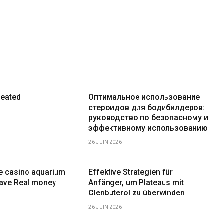
reated
Оптимальное использование
стероидов для бодибилдеров:
руководство по безопасному и
эффективному использованию
26 JUIN 2026
ne casino aquarium
Effektive Strategien für
have Real money
Anfänger, um Plateaus mit
Clenbuterol zu überwinden
26 JUIN 2026