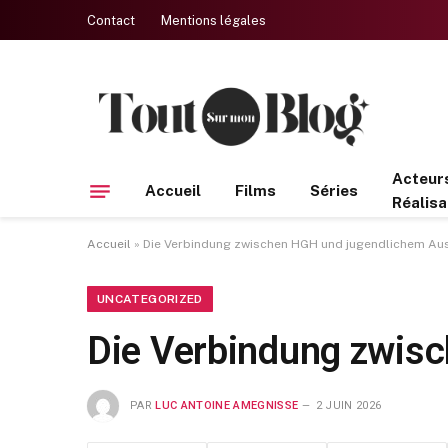
Contact
Mentions légales
Acteur
Accueil
Films
Séries
Réalisa
Accueil
»
Die Verbindung zwischen HGH und jugendlichem Au
UNCATEGORIZED
Die Verbindung zwis
PAR
LUC ANTOINE AMEGNISSE
2 JUIN 2026