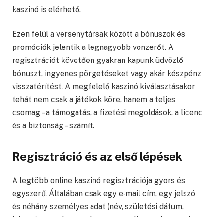
kaszinó is elérhető.
Ezen felül a versenytársak között a bónuszok és
promóciók jelentik a legnagyobb vonzerőt. A
regisztrációt követően gyakran kapunk üdvözlő
bónuszt, ingyenes pörgetéseket vagy akár készpénz
visszatérítést. A megfelelő kaszinó kiválasztásakor
tehát nem csak a játékok köre, hanem a teljes
csomag – a támogatás, a fizetési megoldások, a licenc
és a biztonság – számít.
Regisztráció és az első lépések
A legtöbb online kaszinó regisztrációja gyors és
egyszerű. Általában csak egy e‑mail cím, egy jelszó
és néhány személyes adat (név, születési dátum,