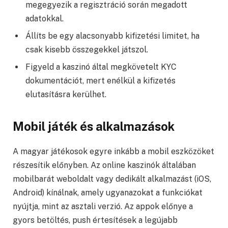
megegyezik a regisztráció során megadott
adatokkal.
Állíts be egy alacsonyabb kifizetési limitet, ha
csak kisebb összegekkel játszol.
Figyeld a kaszinó által megkövetelt KYC
dokumentációt, mert enélkül a kifizetés
elutasításra kerülhet.
Mobil játék és alkalmazások
A magyar játékosok egyre inkább a mobil eszközöket
részesítik előnyben. Az online kaszinók általában
mobilbarát weboldalt vagy dedikált alkalmazást (iOS,
Android) kínálnak, amely ugyanazokat a funkciókat
nyújtja, mint az asztali verzió. Az appok előnye a
gyors betöltés, push értesítések a legújabb