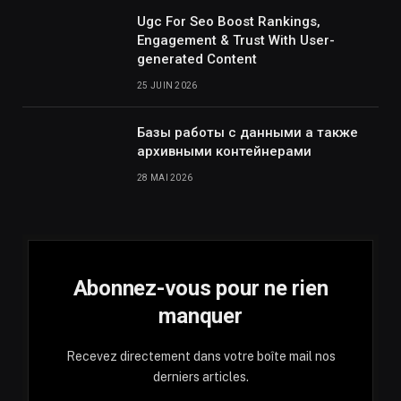
Ugc For Seo Boost Rankings,
Engagement & Trust With User-
generated Content
25 JUIN 2026
Базы работы с данными а также
архивными контейнерами
28 MAI 2026
Abonnez-vous pour ne rien
manquer
Recevez directement dans votre boîte mail nos
derniers articles.