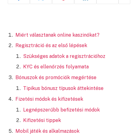
Miért választanak online kaszinókat?
Regisztráció és az első lépések
Szükséges adatok a regisztrációhoz
KYC és ellenőrzés folyamata
Bónuszok és promóciók megértése
Tipikus bónusz típusok áttekintése
Fizetési módok és kifizetések
Legnépszerűbb befizetési módok
Kifizetési tippek
Mobil játék és alkalmazások