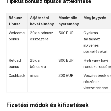
Tipikus bónusz típusok áttekintése
Bónusz
Átjátszási
Maximális
Megjegyzés
típusa
követelmény
nyeremény
Welcome
30x a bónusz
500 EUR
Gyakran
bonus
összegére
tartalmaz
ingyenes
pörgetéseket
Reload
25x a
300 EUR
Heti vagy havi
bonus
bónuszra
rendszeresség
Cashback
nincs
200 EUR
Veszteségek e
részének
visszatérítése
Fizetési módok és kifizetések