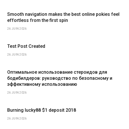
Smooth navigation makes the best online pokies feel
effortless from the first spin
26 JUIN 2026
Test Post Created
26 JUIN 2026
Оптимальное использование стероидов для
бодибилдеров: руководство по безопасному и
эффективному использованию
26 JUIN 2026
Burning lucky88 $1 deposit 2018
26 JUIN 2026