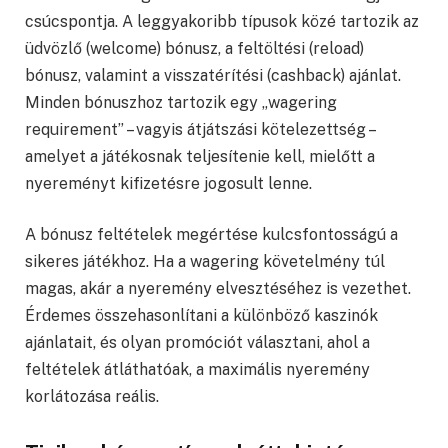
csúcspontja. A leggyakoribb típusok közé tartozik az
üdvözlő (welcome) bónusz, a feltöltési (reload)
bónusz, valamint a visszatérítési (cashback) ajánlat.
Minden bónuszhoz tartozik egy „wagering
requirement” – vagyis átjátszási kötelezettség –
amelyet a játékosnak teljesítenie kell, mielőtt a
nyereményt kifizetésre jogosult lenne.
A bónusz feltételek megértése kulcsfontosságú a
sikeres játékhoz. Ha a wagering követelmény túl
magas, akár a nyeremény elvesztéséhez is vezethet.
Érdemes összehasonlítani a különböző kaszinók
ajánlatait, és olyan promóciót választani, ahol a
feltételek átláthatóak, a maximális nyeremény
korlátozása reális.