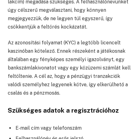
lakcím) megadása szükséges. A felhasználónevünket
úgy célszerű megválasztani, hogy könnyen
megjegyezzük, de ne legyen túl egyszerű, így
csökkentjük a feltörés kockázatát.
Az azonosítási folyamat (KYC) a legtöbb licencelt
kaszinóban kötelező. Ennek részeként a játékosnak
általában egy fényképes személyi igazolványt, egy
bankszámlakivonatot vagy egy közüzemi számlát kell
feltöltenie. A cél az, hogy a pénzügyi tranzakciók
valódi személyhez legyenek kötve, így elkerülhető a
csalás és a pénzmosás.
Szükséges adatok a regisztrációhoz
E‑mail cím vagy telefonszám
Felhasználónév és erős jelszó