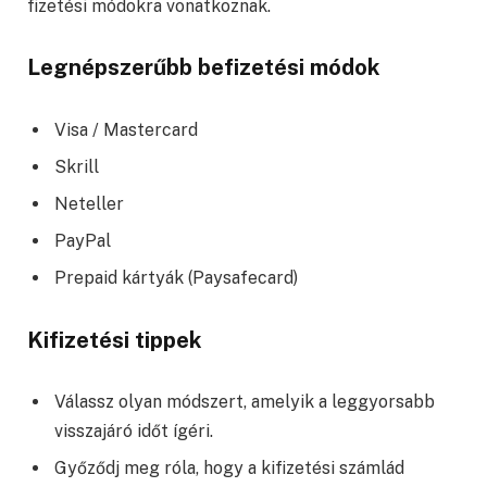
fizetési módokra vonatkoznak.
Legnépszerűbb befizetési módok
Visa / Mastercard
Skrill
Neteller
PayPal
Prepaid kártyák (Paysafecard)
Kifizetési tippek
Válassz olyan módszert, amelyik a leggyorsabb
visszajáró időt ígéri.
Győződj meg róla, hogy a kifizetési számlád