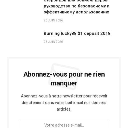
стероидов для бодибилдеров:
руководство по безопасному и
эффективному использованию
26 JUIN 2026
Burning lucky88 $1 deposit 2018
26 JUIN 2026
Abonnez-vous pour ne rien
manquer
Abonnez-vous à notre newsletter pour recevoir
directement dans votre boîte mail nos derniers
articles.