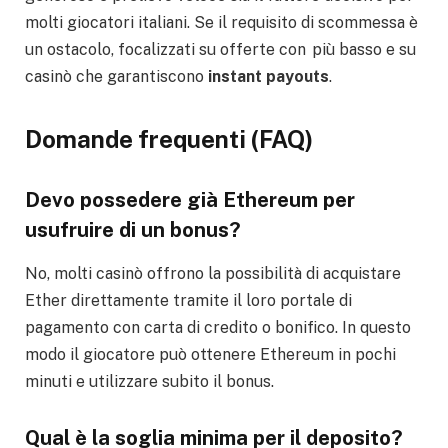
molti giocatori italiani. Se il requisito di scommessa è
un ostacolo, focalizzati su offerte con
più basso e su
casinò che garantiscono
instant payouts
.
Domande frequenti (FAQ)
Devo possedere già Ethereum per
usufruire di un bonus?
No, molti casinò offrono la possibilità di acquistare
Ether direttamente tramite il loro portale di
pagamento con carta di credito o bonifico. In questo
modo il giocatore può ottenere Ethereum in pochi
minuti e utilizzare subito il bonus.
Qual è la soglia minima per il deposito?