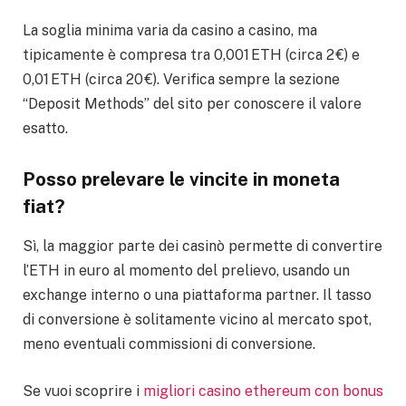
La soglia minima varia da casino a casino, ma
tipicamente è compresa tra 0,001 ETH (circa 2 €) e
0,01 ETH (circa 20 €). Verifica sempre la sezione
“Deposit Methods” del sito per conoscere il valore
esatto.
Posso prelevare le vincite in moneta
fiat?
Sì, la maggior parte dei casinò permette di convertire
l’ETH in euro al momento del prelievo, usando un
exchange interno o una piattaforma partner. Il tasso
di conversione è solitamente vicino al mercato spot,
meno eventuali commissioni di conversione.
Se vuoi scoprire i
migliori casino ethereum con bonus