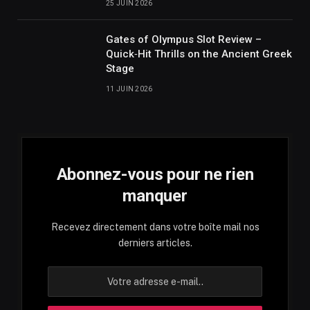
25 JUIN 2026
Gates of Olympus Slot Review –
Quick‑Hit Thrills on the Ancient Greek
Stage
11 JUIN 2026
Abonnez-vous pour ne rien
manquer
Recevez directement dans votre boîte mail nos
derniers articles.