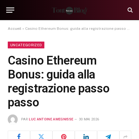
Accueil
»
Casino Ethereum Bonus: guida alla registrazione passo passo
UNCATEGORIZED
Casino Ethereum
Bonus: guida alla
registrazione passo
passo
PAR
LUC ANTOINE AMEGNISSE
30 MAI 2026