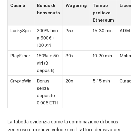
Casinò
Bonus di
Wagering
Tempo
Lice
benvenuto
prelievo
Ethereum
LuckySpin
200% fino
25x
15‑30 min
ADM
a 500 € +
100 giri
PlayEther
150% + 50
30x
10‑20 min
Malta
giri (3
depositi)
CryptoWin
Bonus
20x
5‑15 min
Cura
senza
deposito
0,005 ETH
La tabella evidenzia come la combinazione di bonus
generoso e prelievo veloce sia il fattore decisivo per