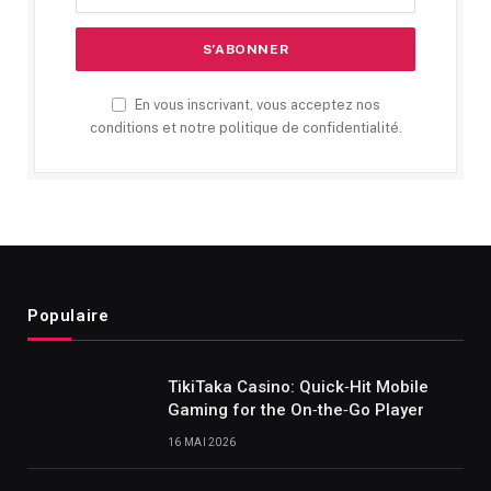
En vous inscrivant, vous acceptez nos
conditions et notre politique de confidentialité.
Populaire
TikiTaka Casino: Quick‑Hit Mobile
Gaming for the On‑the‑Go Player
16 MAI 2026