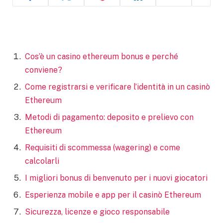
Cos’è un casino ethereum bonus e perché
conviene?
Come registrarsi e verificare l’identità in un casinò
Ethereum
Metodi di pagamento: deposito e prelievo con
Ethereum
Requisiti di scommessa (wagering) e come
calcolarli
I migliori bonus di benvenuto per i nuovi giocatori
Esperienza mobile e app per il casinò Ethereum
Sicurezza, licenze e gioco responsabile