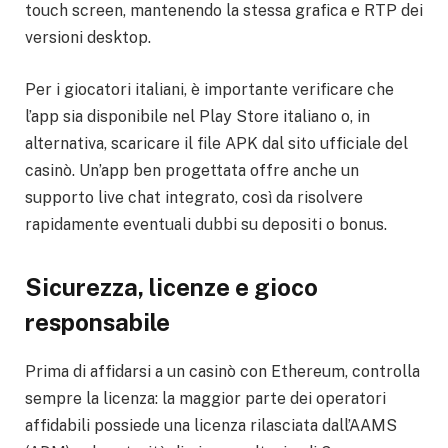
touch screen, mantenendo la stessa grafica e RTP dei
versioni desktop.
Per i giocatori italiani, è importante verificare che
l’app sia disponibile nel Play Store italiano o, in
alternativa, scaricare il file APK dal sito ufficiale del
casinò. Un’app ben progettata offre anche un
supporto live chat integrato, così da risolvere
rapidamente eventuali dubbi su depositi o bonus.
Sicurezza, licenze e gioco
responsabile
Prima di affidarsi a un casinò con Ethereum, controlla
sempre la licenza: la maggior parte dei operatori
affidabili possiede una licenza rilasciata dall’AAMS