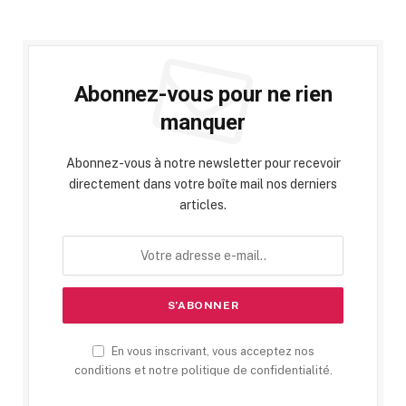
Abonnez-vous pour ne rien
manquer
Abonnez-vous à notre newsletter pour recevoir
directement dans votre boîte mail nos derniers
articles.
En vous inscrivant, vous acceptez nos
conditions et notre politique de confidentialité.