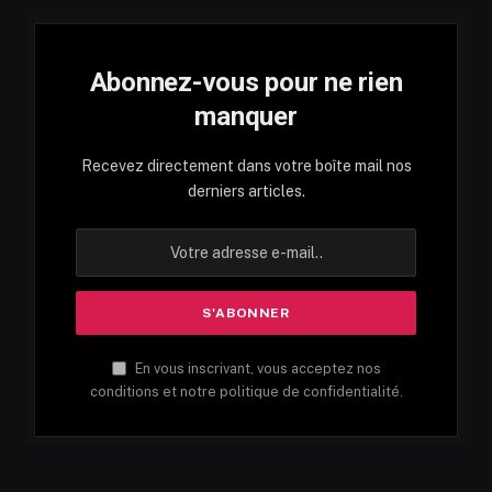
Abonnez-vous pour ne rien
manquer
Recevez directement dans votre boîte mail nos
derniers articles.
En vous inscrivant, vous acceptez nos
conditions et notre politique de confidentialité.