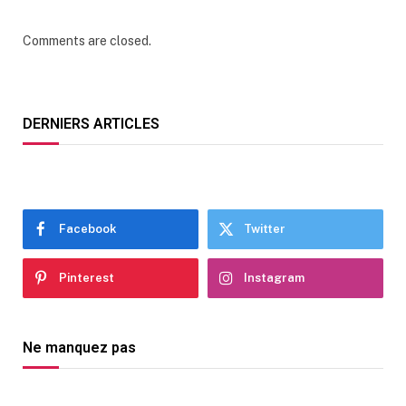
Comments are closed.
DERNIERS ARTICLES
Facebook
Twitter
Pinterest
Instagram
Ne manquez pas