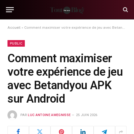
Accueil
»
Comment maximiser votre expérience de jeu avec Betandyou APK sur Android
PUBLIC
Comment maximiser
votre expérience de jeu
avec Betandyou APK
sur Android
PAR
LUC ANTOINE AMEGNISSE
25 JUIN 2026