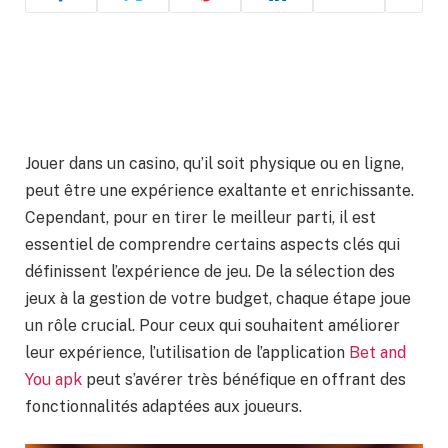
Jouer dans un casino, qu’il soit physique ou en ligne,
peut être une expérience exaltante et enrichissante.
Cependant, pour en tirer le meilleur parti, il est
essentiel de comprendre certains aspects clés qui
définissent l’expérience de jeu. De la sélection des
jeux à la gestion de votre budget, chaque étape joue
un rôle crucial. Pour ceux qui souhaitent améliorer
leur expérience, l’utilisation de l’application
Bet and
You apk
peut s’avérer très bénéfique en offrant des
fonctionnalités adaptées aux joueurs.