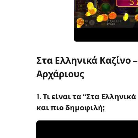
Στα Ελληνικά Καζίνο 
Αρχάριους
1. Τι είναι τα “Στα Ελληνικ
και πιο δημοφιλή;