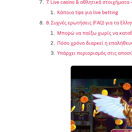
7. Live casino & αθλητικά στοιχήματα 
Κάποια tips για live betting
8. Συχνές ερωτήσεις (FAQ) για τα Ελλ
Μπορώ να παίξω χωρίς να κατα
Πόσο χρόνο διαρκεί η επαλήθευ
Υπάρχει περιορισμός στις αποσύ