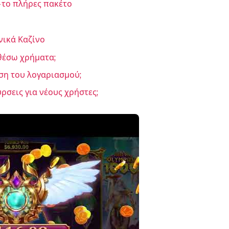
– το πλήρες πακέτο
ηνικά Καζίνο
θέσω χρήματα;
ση του λογαριασμού;
ρσεις για νέους χρήστες;