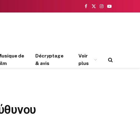
Facebook
X
Instagram
YouTube
(Twitter)
Musique de
Décryptage
Voir
ilm
& avis
plus
εύθυνου