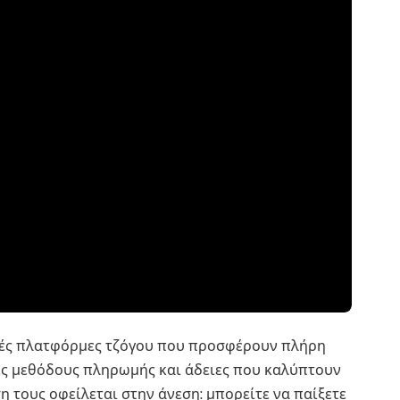
υακές πλατφόρμες τζόγου που προσφέρουν πλήρη
ές μεθόδους πληρωμής και άδειες που καλύπτουν
η τους οφείλεται στην άνεση: μπορείτε να παίξετε