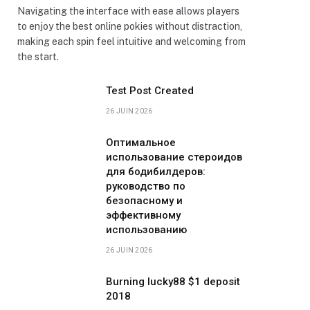
Navigating the interface with ease allows players
to enjoy the best online pokies without distraction,
making each spin feel intuitive and welcoming from
the start.
Test Post Created
26 JUIN 2026
Оптимальное
использование стероидов
для бодибилдеров:
руководство по
безопасному и
эффективному
использованию
26 JUIN 2026
Burning lucky88 $1 deposit
2018