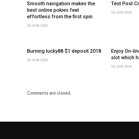
Smooth navigation makes the
Test Post C
best online pokies feel
26 JUIN 2026
effortless from the first spin
26 JUIN 2026
Burning lucky88 $1 deposit 2018
Enjoy On-li
slot which 
26 JUIN 2026
26 JUIN 2026
Comments are closed.