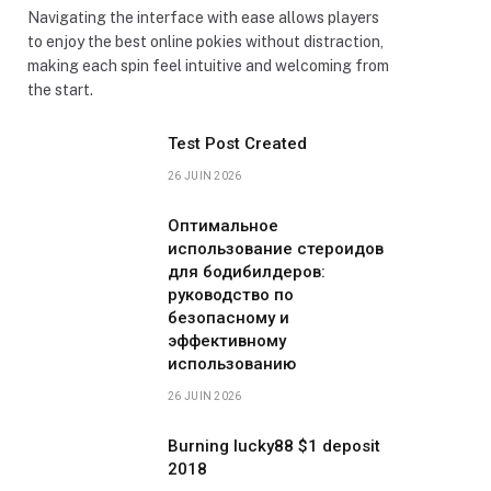
Navigating the interface with ease allows players
to enjoy the best online pokies without distraction,
making each spin feel intuitive and welcoming from
the start.
Test Post Created
26 JUIN 2026
Оптимальное
использование стероидов
для бодибилдеров:
руководство по
безопасному и
эффективному
использованию
26 JUIN 2026
Burning lucky88 $1 deposit
2018