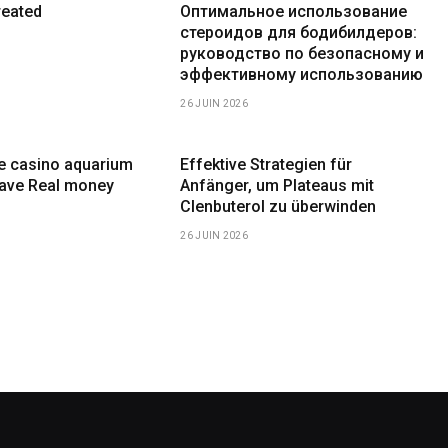
reated
Оптимальное использование
стероидов для бодибилдеров:
руководство по безопасному и
эффективному использованию
26 JUIN 2026
ne casino aquarium
Effektive Strategien für
have Real money
Anfänger, um Plateaus mit
Clenbuterol zu überwinden
26 JUIN 2026