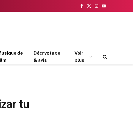
Facebook
X
Instagram
YouTube
(Twitter)
Musique de
Décryptage
Voir
ilm
& avis
plus
zar tu