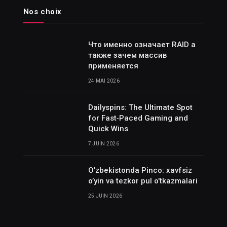
Nos choix
Что именно означает RAID а
также зачем массив
применяется
24 MAI 2026
Dailyspins: The Ultimate Spot
for Fast‑Paced Gaming and
Quick Wins
7 JUIN 2026
O’zbekistonda Pinco: xavfsiz
o’yin va tezkor pul o’tkazmalari
25 JUIN 2026