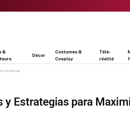
s &
Costumes &
Télé-
Décor
teurs
Cosplay
réalité
f
tu Potencial
s y Estrategias para Maximi