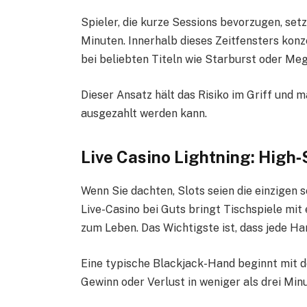
Spieler, die kurze Sessions bevorzugen, set
Minuten. Innerhalb dieses Zeitfensters konz
bei beliebten Titeln wie Starburst oder Me
Dieser Ansatz hält das Risiko im Griff und 
ausgezahlt werden kann.
Live Casino Lightning: High
Wenn Sie dachten, Slots seien die einzigen 
Live-Casino bei Guts bringt Tischspiele mi
zum Leben. Das Wichtigste ist, dass jede H
Eine typische Blackjack-Hand beginnt mit d
Gewinn oder Verlust in weniger als drei Min