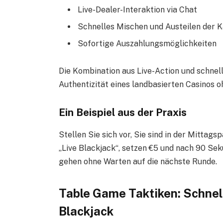
Live-Dealer-Interaktion via Chat
Schnelles Mischen und Austeilen der 
Sofortige Auszahlungsmöglichkeiten
Die Kombination aus Live-Action und schnell
Authentizität eines landbasierten Casinos 
Ein Beispiel aus der Praxis
Stellen Sie sich vor, Sie sind in der Mittags
„Live Blackjack“, setzen €5 und nach 90 Se
gehen ohne Warten auf die nächste Runde.
Table Game Taktiken: Schnel
Blackjack