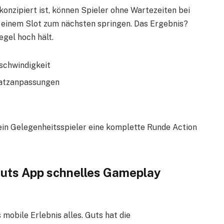
konzipiert ist, können Spieler ohne Wartezeiten bei
 einem Slot zum nächsten springen. Das Ergebnis?
egel hoch hält.
schwindigkeit
satzanpassungen
 ein Gelegenheitsspieler eine komplette Runde Action
uts App schnelles Gameplay
mobile Erlebnis alles. Guts hat die