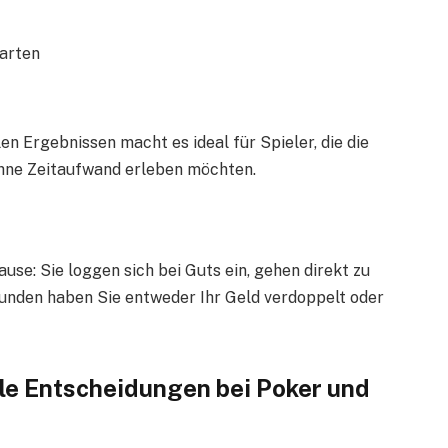
Karten
en Ergebnissen macht es ideal für Spieler, die die
ohne Zeitaufwand erleben möchten.
pause: Sie loggen sich bei Guts ein, gehen direkt zu
kunden haben Sie entweder Ihr Geld verdoppelt oder
le Entscheidungen bei Poker und