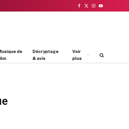
Facebook
X
Instagram
YouTube
(Twitter)
Musique de
Décryptage
Voir
ilm
& avis
plus
ые