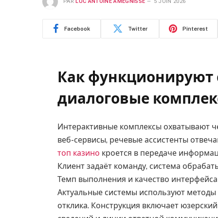
PAR
LUC ANTOINE AMEGNISSE
5 JUIN 2026
Facebook
Twitter
Pinterest
Как функционируют
диалоговые компле
Интерактивные комплексы охватывают че
веб-сервисы, речевые ассистенты отвеча
топ казино
кроется в передаче информа
Клиент задаёт команду, система обрабат
Темп выполнения и качество интерфейса
Актуальные системы используют методы
отклика. Конструкция включает юзерский