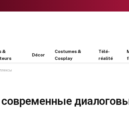
s &
Costumes &
Télé-
Décor
teurs
Cosplay
réalité
f
плексы
 современные диалогов