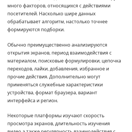
много факторов, относящихся с действиями
посетителей. Насколько шире данных
обрабатывает алгоритм, настолько точнее
формируются подборки.
Обычно преимущественно анализируются
открытия экранов, период взаимодействия с
материалом, поисковые формулировки, цепочка
переходов, лайки, добавления, избранное и
прочие действия. Дополнительно могут
применяться служебные характеристики
устройства, формат браузера, вариант
интерфейса и регион.
Некоторые платформы изучают скорость
просмотра экранов, длительность изучения
видео а также регулярность взаимодействия с