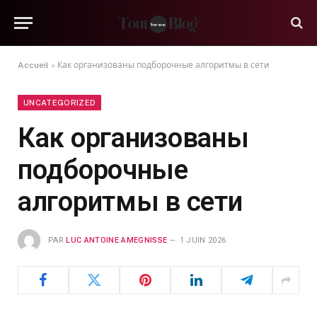
Accueil
»
Как организованы подборочные алгоритмы в сети
UNCATEGORIZED
Как организованы
подборочные
алгоритмы в сети
PAR
LUC ANTOINE AMEGNISSE
1 JUIN 2026