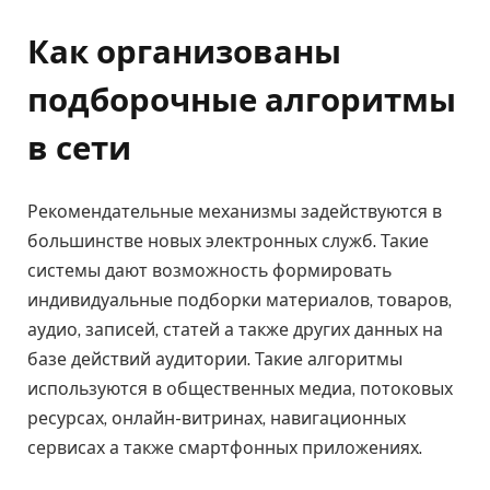
Как организованы
подборочные алгоритмы
в сети
Рекомендательные механизмы задействуются в
большинстве новых электронных служб. Такие
системы дают возможность формировать
индивидуальные подборки материалов, товаров,
аудио, записей, статей а также других данных на
базе действий аудитории. Такие алгоритмы
используются в общественных медиа, потоковых
ресурсах, онлайн-витринах, навигационных
сервисах а также смартфонных приложениях.