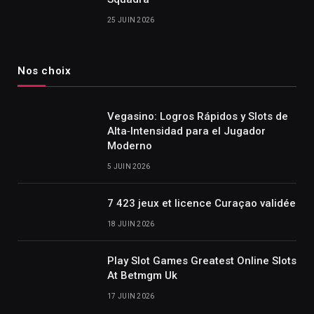
25 JUIN 2026
Nos choix
Vegasino: Logros Rápidos y Slots de
Alta‑Intensidad para el Jugador
Moderno
5 JUIN 2026
7 423 jeux et licence Curaçao validée
18 JUIN 2026
Play Slot Games Greatest Online Slots
At Betmgm Uk
17 JUIN 2026