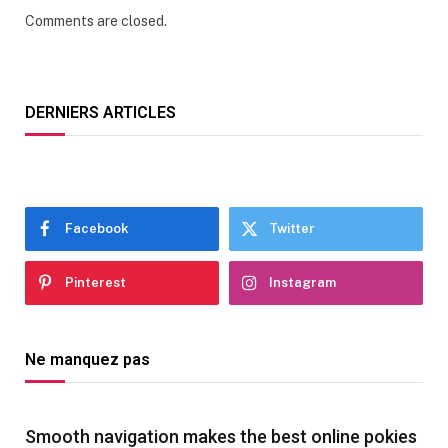
Comments are closed.
DERNIERS ARTICLES
Facebook
Twitter
Pinterest
Instagram
Ne manquez pas
Smooth navigation makes the best online pokies