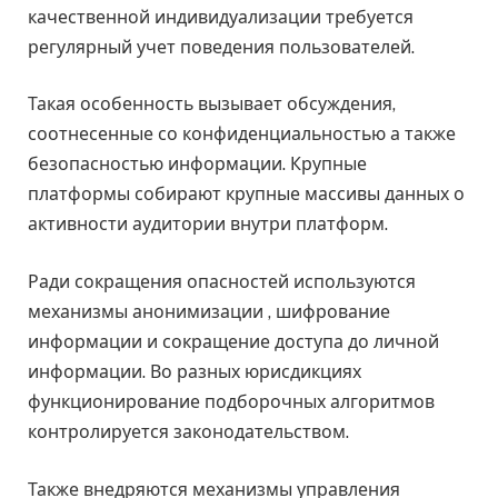
качественной индивидуализации требуется
регулярный учет поведения пользователей.
Такая особенность вызывает обсуждения,
соотнесенные со конфиденциальностью а также
безопасностью информации. Крупные
платформы собирают крупные массивы данных о
активности аудитории внутри платформ.
Ради сокращения опасностей используются
механизмы анонимизации , шифрование
информации и сокращение доступа до личной
информации. Во разных юрисдикциях
функционирование подборочных алгоритмов
контролируется законодательством.
Также внедряются механизмы управления