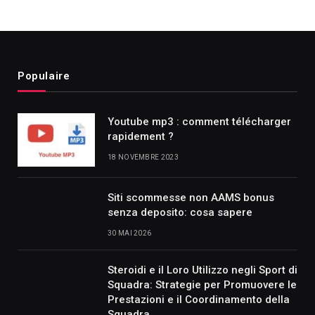
Populaire
Youtube mp3 : comment télécharger
rapidement ?
18 NOVEMBRE 2023
Siti scommesse non AAMS bonus
senza deposito: cosa sapere
30 MAI 2026
Steroidi e il Loro Utilizzo negli Sport di
Squadra: Strategie per Promuovere le
Prestazioni e il Coordinamento della
Squadra