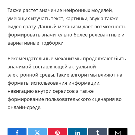
Также растет значение нейронных моделей,
умеющих изучать текст, картинки, звук а также
видео сразу. Данный механизм дает возможность
формировать значительно более релевантные и
вариативные подборки.
Рекомендательные механизмы продолжают быть
значимой составляющей актуальной
электронной среды. Такие алгоритмы влияют на
форматы использования информации,
навигацию внутри сервисов а также
формирование пользовательского сценария во
онлайн-среде.