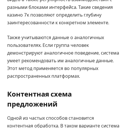
разными блоками интерфейса. Такие сведения
казино 7к позволяют определить глубину
заинтересованности к конкретном элементе.
Также учитываются данные о аналогичных
пользователях. Если группа человек
демонстрируют аналогичное поведение, система
умеет рекомендовать им аналогичные данные.
Этот метод применяется во популярных
распространенных платформах.
Контентная схема
предложений
Одной из частых способов становится
контентная обработка. В таком варианте система