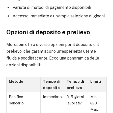
Varietà di metodi di pagamento disponibili
Accesso immediato a un’ampia selezione di giochi
Opzioni di deposito e prelievo
Morospin offre diverse opzioni per il deposito e il
prelievo, che garantiscono un’esperienza utente
fluida e soddisfacente. Ecco una panoramica delle
opzioni disponibili:
Metodo
Tempo di
Tempo di
Limiti
deposito
prelievo
Bonifico
Immediato
3-5 giorni
Min.
bancario
lavorativi
€20,
Max.