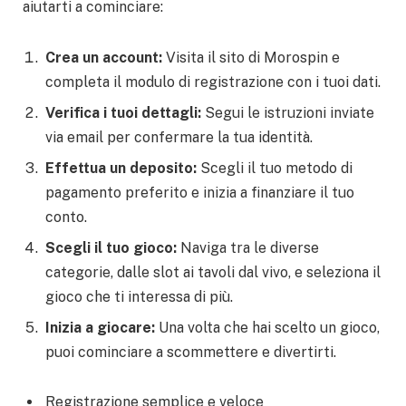
aiutarti a cominciare:
Crea un account:
Visita il sito di Morospin e
completa il modulo di registrazione con i tuoi dati.
Verifica i tuoi dettagli:
Segui le istruzioni inviate
via email per confermare la tua identità.
Effettua un deposito:
Scegli il tuo metodo di
pagamento preferito e inizia a finanziare il tuo
conto.
Scegli il tuo gioco:
Naviga tra le diverse
categorie, dalle slot ai tavoli dal vivo, e seleziona il
gioco che ti interessa di più.
Inizia a giocare:
Una volta che hai scelto un gioco,
puoi cominciare a scommettere e divertirti.
Registrazione semplice e veloce