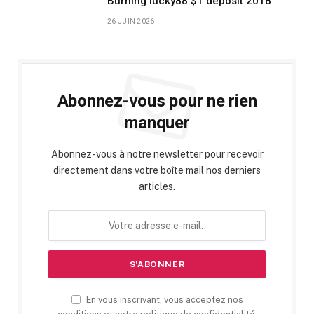
Burning lucky88 $1 deposit 2018
26 JUIN 2026
Abonnez-vous pour ne rien
manquer
Abonnez-vous à notre newsletter pour recevoir
directement dans votre boîte mail nos derniers
articles.
En vous inscrivant, vous acceptez nos