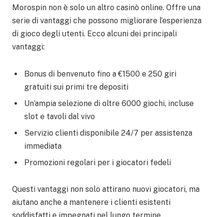
Morospin non è solo un altro casinò online. Offre una
serie di vantaggi che possono migliorare l’esperienza
di gioco degli utenti. Ecco alcuni dei principali
vantaggi:
Bonus di benvenuto fino a €1500 e 250 giri
gratuiti sui primi tre depositi
Un’ampia selezione di oltre 6000 giochi, incluse
slot e tavoli dal vivo
Servizio clienti disponibile 24/7 per assistenza
immediata
Promozioni regolari per i giocatori fedeli
Questi vantaggi non solo attirano nuovi giocatori, ma
aiutano anche a mantenere i clienti esistenti
soddisfatti e impegnati nel lungo termine.