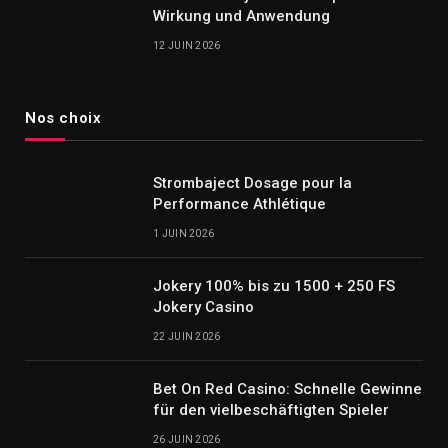
Wirkung und Anwendung
12 JUIN 2026
Nos choix
Strombaject Dosage pour la
Performance Athlétique
1 JUIN 2026
Jokery 100% bis zu 1500 + 250 FS
Jokery Casino
22 JUIN 2026
Bet On Red Casino: Schnelle Gewinne
für den vielbeschäftigten Spieler
26 JUIN 2026