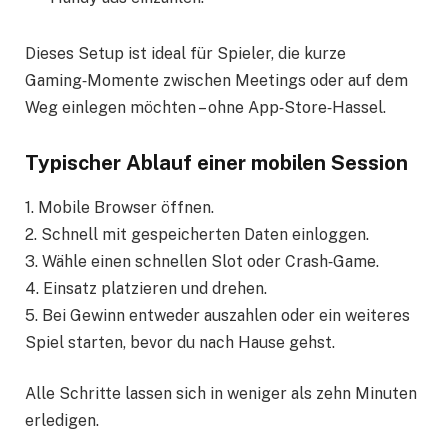
Dieses Setup ist ideal für Spieler, die kurze
Gaming‑Momente zwischen Meetings oder auf dem
Weg einlegen möchten – ohne App‑Store‑Hassel.
Typischer Ablauf einer mobilen Session
1. Mobile Browser öffnen.
2. Schnell mit gespeicherten Daten einloggen.
3. Wähle einen schnellen Slot oder Crash‑Game.
4. Einsatz platzieren und drehen.
5. Bei Gewinn entweder auszahlen oder ein weiteres
Spiel starten, bevor du nach Hause gehst.
Alle Schritte lassen sich in weniger als zehn Minuten
erledigen.