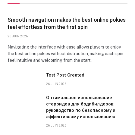
Smooth navigation makes the best online pokies
feel effortless from the first spin
26 JUIN 2026
Navigating the interface with ease allows players to enjoy
the best online pokies without distraction, making each spin
feel intuitive and welcoming from the start.
Test Post Created
26 JUIN 2026
Оптимальное использование
стероидов для бодибилдеров:
руководство по безопасному и
эффективному использованию
26 JUIN 2026