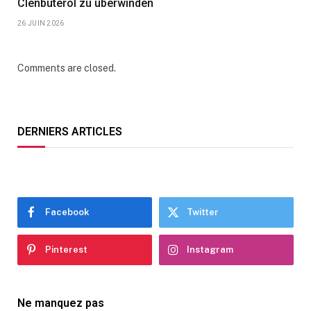
Clenbuterol zu überwinden
26 JUIN 2026
Comments are closed.
DERNIERS ARTICLES
Facebook
Twitter
Pinterest
Instagram
Ne manquez pas