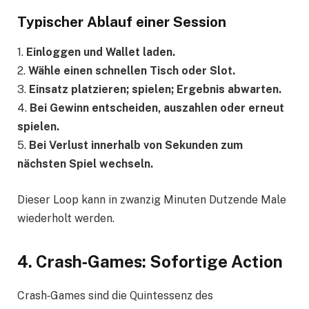
Typischer Ablauf einer Session
1.
Einloggen und Wallet laden.
2.
Wähle einen schnellen Tisch oder Slot.
3.
Einsatz platzieren; spielen; Ergebnis abwarten.
4.
Bei Gewinn entscheiden, auszahlen oder erneut
spielen.
5.
Bei Verlust innerhalb von Sekunden zum
nächsten Spiel wechseln.
Dieser Loop kann in zwanzig Minuten Dutzende Male
wiederholt werden.
4. Crash‑Games: Sofortige Action
Crash‑Games sind die Quintessenz des