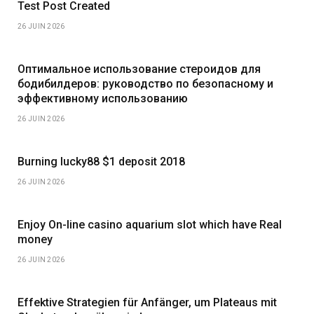
Test Post Created
26 JUIN 2026
Оптимальное использование стероидов для
бодибилдеров: руководство по безопасному и
эффективному использованию
26 JUIN 2026
Burning lucky88 $1 deposit 2018
26 JUIN 2026
Enjoy On-line casino aquarium slot which have Real
money
26 JUIN 2026
Effektive Strategien für Anfänger, um Plateaus mit