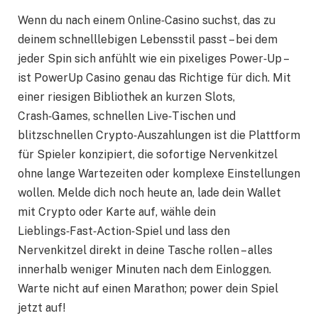
Wenn du nach einem Online‑Casino suchst, das zu
deinem schnelllebigen Lebensstil passt – bei dem
jeder Spin sich anfühlt wie ein pixeliges Power‑Up –
ist PowerUp Casino genau das Richtige für dich. Mit
einer riesigen Bibliothek an kurzen Slots,
Crash‑Games, schnellen Live‑Tischen und
blitzschnellen Crypto‑Auszahlungen ist die Plattform
für Spieler konzipiert, die sofortige Nervenkitzel
ohne lange Wartezeiten oder komplexe Einstellungen
wollen. Melde dich noch heute an, lade dein Wallet
mit Crypto oder Karte auf, wähle dein
Lieblings‑Fast‑Action‑Spiel und lass den
Nervenkitzel direkt in deine Tasche rollen – alles
innerhalb weniger Minuten nach dem Einloggen.
Warte nicht auf einen Marathon; power dein Spiel
jetzt auf!