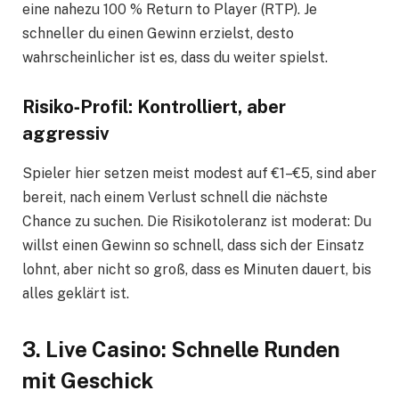
eine nahezu 100 % Return to Player (RTP). Je
schneller du einen Gewinn erzielst, desto
wahrscheinlicher ist es, dass du weiter spielst.
Risiko‑Profil: Kontrolliert, aber
aggressiv
Spieler hier setzen meist modest auf €1–€5, sind aber
bereit, nach einem Verlust schnell die nächste
Chance zu suchen. Die Risikotoleranz ist moderat: Du
willst einen Gewinn so schnell, dass sich der Einsatz
lohnt, aber nicht so groß, dass es Minuten dauert, bis
alles geklärt ist.
3. Live Casino: Schnelle Runden
mit Geschick