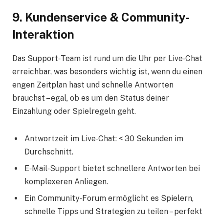
9. Kundenservice & Community-
Interaktion
Das Support‑Team ist rund um die Uhr per Live‑Chat
erreichbar, was besonders wichtig ist, wenn du einen
engen Zeitplan hast und schnelle Antworten
brauchst – egal, ob es um den Status deiner
Einzahlung oder Spielregeln geht.
Antwortzeit im Live‑Chat: < 30 Sekunden im
Durchschnitt.
E‑Mail‑Support bietet schnellere Antworten bei
komplexeren Anliegen.
Ein Community‑Forum ermöglicht es Spielern,
schnelle Tipps und Strategien zu teilen – perfekt