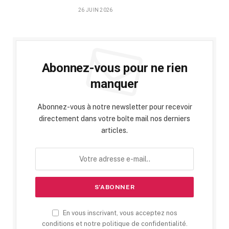
26 JUIN 2026
Abonnez-vous pour ne rien
manquer
Abonnez-vous à notre newsletter pour recevoir
directement dans votre boîte mail nos derniers
articles.
En vous inscrivant, vous acceptez nos
conditions et notre politique de confidentialité.