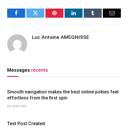
Facebook
Twitter
Pinterest
LinkedIn
Tumblr
Email
Luc Antoine AMEGNISSE
Messages
récents
Smooth navigation makes the best online pokies feel
effortless from the first spin
26 JUIN 2026
Test Post Created