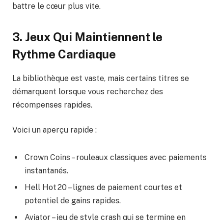
battre le cœur plus vite.
3. Jeux Qui Maintiennent le
Rythme Cardiaque
La bibliothèque est vaste, mais certains titres se
démarquent lorsque vous recherchez des
récompenses rapides.
Voici un aperçu rapide :
Crown Coins – rouleaux classiques avec paiements
instantanés.
Hell Hot 20 – lignes de paiement courtes et
potentiel de gains rapides.
Aviator – jeu de style crash qui se termine en