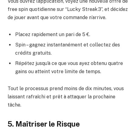
Vous ouvrez l’application, voyez une nouvelle offre de
free spin quotidienne sur “Lucky Streak 3”, et décidez
de jouer avant que votre commande n’arrive.
Placez rapidement un pari de 5 €.
Spin – gagnez instantanément et collectez des
crédits gratuits.
Répétez jusqu’à ce que vous ayez obtenu quatre
gains ou atteint votre limite de temps.
Tout le processus prend moins de dix minutes, vous
laissant rafraîchi et prêt à attaquer la prochaine
tâche.
5. Maîtriser le Risque