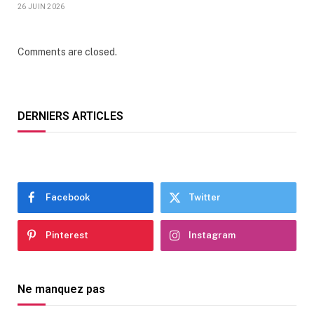
26 JUIN 2026
Comments are closed.
DERNIERS ARTICLES
Facebook
Twitter
Pinterest
Instagram
Ne manquez pas