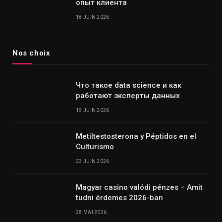
опыт клиента
18 JUIN 2026
Nos choix
Что такое data science и как
работают эксперты данных
19 JUIN 2026
Metiltestosterona y Péptidos en el
Culturismo
23 JUIN 2026
Magyar casino valódi pénzes – Amit
tudni érdemes 2026-ban
28 MAI 2026