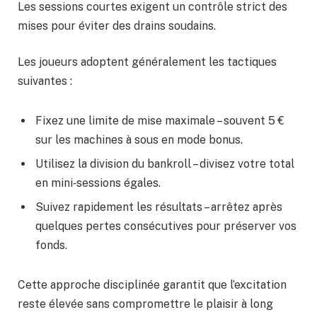
Les sessions courtes exigent un contrôle strict des
mises pour éviter des drains soudains.
Les joueurs adoptent généralement les tactiques
suivantes :
Fixez une limite de mise maximale – souvent 5 €
sur les machines à sous en mode bonus.
Utilisez la division du bankroll – divisez votre total
en mini‑sessions égales.
Suivez rapidement les résultats – arrêtez après
quelques pertes consécutives pour préserver vos
fonds.
Cette approche disciplinée garantit que l’excitation
reste élevée sans compromettre le plaisir à long