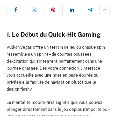
1. Le Début du Quick‑Hit Gaming
Vulkan Vegas offre un terrain de jeu où chaque spin
ressemble à un sprint – de courtes poussées
d’excitation qui s’intègrent parfaitement dans une
journée chargée. Dès votre connexion, l’interface
vous accueille avec une mise en page épurée qui
privilégie la facilité de navigation plutôt que le
design flashy.
La mentalité mobile-first signifie que vous pouvez
plonger directement dans le jeu depuis n’importe où –