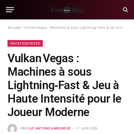
Accueil
»
Vulkan Vegas : Machines à sous Lightning‑Fast & Jeu à Haute Intensité pour le Joueur Moderne
UNCATEGORIZED
Vulkan Vegas :
Machines à sous
Lightning‑Fast & Jeu à
Haute Intensité pour le
Joueur Moderne
PAR
LUC ANTOINE AMEGNISSE
11 JUIN 2026