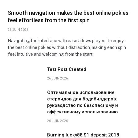
Smooth navigation makes the best online pokies
feel effortless from the first spin
26 JUIN 2026
Navigating the interface with ease allows players to enjoy
the best online pokies without distraction, making each spin
feel intuitive and welcoming from the start.
Test Post Created
26 JUIN 2026
Оптимальное использование
стероидов для бодибилдеров:
руководство по безопасному и
эффективному использованию
26 JUIN 2026
Burning lucky88 $1 deposit 2018