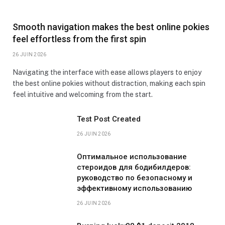
Smooth navigation makes the best online pokies
feel effortless from the first spin
26 JUIN 2026
Navigating the interface with ease allows players to enjoy
the best online pokies without distraction, making each spin
feel intuitive and welcoming from the start.
Test Post Created
26 JUIN 2026
Оптимальное использование
стероидов для бодибилдеров:
руководство по безопасному и
эффективному использованию
26 JUIN 2026