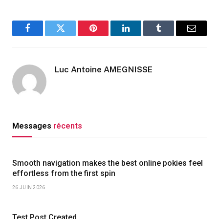
Facebook
Twitter
Pinterest
LinkedIn
Tumblr
Email
Luc Antoine AMEGNISSE
Messages
récents
Smooth navigation makes the best online pokies feel
effortless from the first spin
26 JUIN 2026
Test Post Created