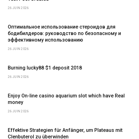
26 JUIN 2026
Оптимальное использование стероидов для
бодибилдеров: руководство по безопасному и
эффективному использованию
26 JUIN 2026
Burning lucky88 $1 deposit 2018
26 JUIN 2026
Enjoy On-line casino aquarium slot which have Real
money
26 JUIN 2026
Effektive Strategien für Anfänger, um Plateaus mit
Clenbuterol zu überwinden