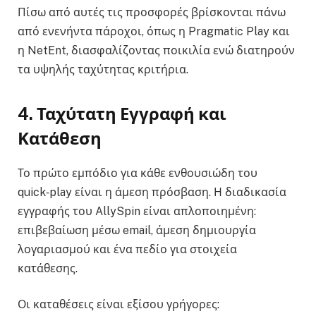
Πίσω από αυτές τις προσφορές βρίσκονται πάνω
από ενενήντα πάροχοι, όπως η Pragmatic Play και
η NetEnt, διασφαλίζοντας ποικιλία ενώ διατηρούν
τα υψηλής ταχύτητας κριτήρια.
4. Ταχύτατη Εγγραφή και
Κατάθεση
Το πρώτο εμπόδιο για κάθε ενθουσιώδη του
quick‑play είναι η άμεση πρόσβαση. Η διαδικασία
εγγραφής του AllySpin είναι απλοποιημένη:
επιβεβαίωση μέσω email, άμεση δημιουργία
λογαριασμού και ένα πεδίο για στοιχεία
κατάθεσης.
Οι καταθέσεις είναι εξίσου γρήγορες: