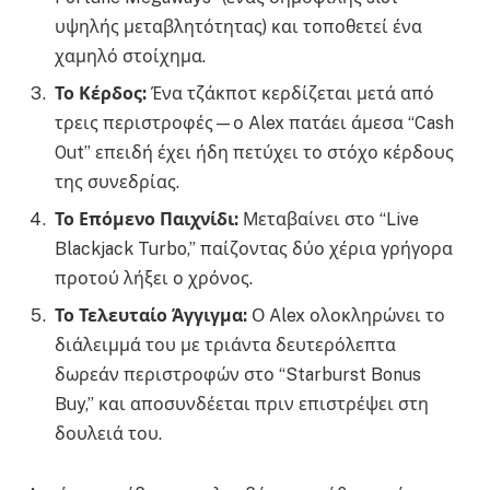
υψηλής μεταβλητότητας) και τοποθετεί ένα
χαμηλό στοίχημα.
Το Κέρδος:
Ένα τζάκποτ κερδίζεται μετά από
τρεις περιστροφές—ο Alex πατάει άμεσα “Cash
Out” επειδή έχει ήδη πετύχει το στόχο κέρδους
της συνεδρίας.
Το Επόμενο Παιχνίδι:
Μεταβαίνει στο “Live
Blackjack Turbo,” παίζοντας δύο χέρια γρήγορα
προτού λήξει ο χρόνος.
Το Τελευταίο Άγγιγμα:
Ο Alex ολοκληρώνει το
διάλειμμά του με τριάντα δευτερόλεπτα
δωρεάν περιστροφών στο “Starburst Bonus
Buy,” και αποσυνδέεται πριν επιστρέψει στη
δουλειά του.