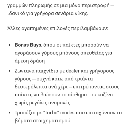
γραμμών πληρωμής σε μια μόνο περιστροφή—
ιδανικό για γρήγορα σενάρια νίκης.
Άλλες αγαπημένες επιλογές περιλαμβάνουν:
Bonus Buys
, όπου οι παίκτες μπορούν να
αγοράσουν γύρους μπόνους απευθείας για
άμεση δράση
Ζωντανά παιχνίδια με dealer και γρήγορους
γύρους—συχνά κάτω από τριάντα
δευτερόλεπτα ανά χέρι—επιτρέποντας στους
παίκτες να βιώσουν το αίσθημα του καζίνο
χωρίς μεγάλες αναμονές
Τραπέζια με “turbo” modes που επιταχύνουν τα
βήματα στοιχηματισμού