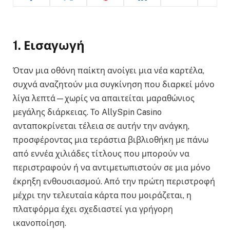
1. Εισαγωγή
Όταν μια οθόνη παίκτη ανοίγει μια νέα καρτέλα,
συχνά αναζητούν μια συγκίνηση που διαρκεί μόνο
λίγα λεπτά—χωρίς να απαιτείται μαραθώνιος
μεγάλης διάρκειας. Το AllySpin Casino
ανταποκρίνεται τέλεια σε αυτήν την ανάγκη,
προσφέροντας μια τεράστια βιβλιοθήκη με πάνω
από εννέα χιλιάδες τίτλους που μπορούν να
περιστραφούν ή να αντιμετωπιστούν σε μια μόνο
έκρηξη ενθουσιασμού. Από την πρώτη περιστροφή
μέχρι την τελευταία κάρτα που μοιράζεται, η
πλατφόρμα έχει σχεδιαστεί για γρήγορη
ικανοποίηση.