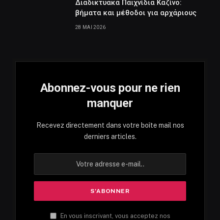
Διαδικτυακά Παιχνίδια Καζίνο:
βήματα και μέθοδοι για αρχάριους
28 MAI 2026
Abonnez-vous pour ne rien
manquer
Recevez directement dans votre boîte mail nos
derniers articles.
En vous inscrivant, vous acceptez nos