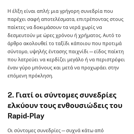
Η έλξη είναι απλή: μια γρήγορη συνεδρία που
παρέχει σαφή αποτελέσματα, επιτρέποντας στους
παίκτες να δοκιμάσουν τα νερά χωρίς να
δεσμευτούν με ώρες χρόνου ή χρήματος. Αυτό το
άρθρο ακολουθεί το ταξίδι κάποιου που προτιμά
σύντομο, υψηλής έντασης παιχνίδι—είδος παίκτη
που λατρεύει να κερδίζει μεγάλο ή να περιστρέφει
έναν γύρο μπόνους και μετά να προχωράει στην
επόμενη πρόκληση.
2. Γιατί οι σύντομες συνεδρίες
ελκύουν τους ενθουσιώδεις του
Rapid‑Play
Οι σύντομες συνεδρίες—συχνά κάτω από