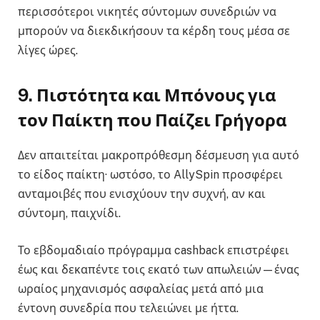
περισσότεροι νικητές σύντομων συνεδριών να
μπορούν να διεκδικήσουν τα κέρδη τους μέσα σε
λίγες ώρες.
9. Πιστότητα και Μπόνους για
τον Παίκτη που Παίζει Γρήγορα
Δεν απαιτείται μακροπρόθεσμη δέσμευση για αυτό
το είδος παίκτη· ωστόσο, το AllySpin προσφέρει
ανταμοιβές που ενισχύουν την συχνή, αν και
σύντομη, παιχνίδι.
Το εβδομαδιαίο πρόγραμμα cashback επιστρέφει
έως και δεκαπέντε τοις εκατό των απωλειών—ένας
ωραίος μηχανισμός ασφαλείας μετά από μια
έντονη συνεδρία που τελειώνει με ήττα.