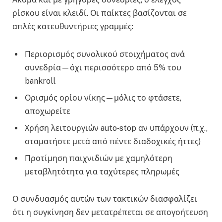
ρίσκου είναι κλειδί. Οι παίκτες βασίζονται σε
απλές κατευθυντήριες γραμμές:
Περιορισμός συνολικού στοιχήματος ανά
συνεδρία—όχι περισσότερο από 5% του
bankroll
Ορισμός ορίου νίκης—μόλις το φτάσετε,
αποχωρείτε
Χρήση λειτουργιών auto‑stop αν υπάρχουν (π.χ.,
σταματήστε μετά από πέντε διαδοχικές ήττες)
Προτίμηση παιχνιδιών με χαμηλότερη
μεταβλητότητα για ταχύτερες πληρωμές
Ο συνδυασμός αυτών των τακτικών διασφαλίζει
ότι η συγκίνηση δεν μετατρέπεται σε απογοήτευση