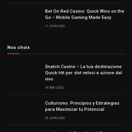
Bet On Red Casino: Quick Wins on the
Go – Mobile Gaming Made Easy
11 JUIN 2026
Nos choix
Snatch Casino – La tua destinazione
Quick‑Hit per slot veloci e azione dal
vivo
14 MAI 2026
Culturismo: Principios y Estrategias
para Maximizar tu Potencial
25 JUIN 2026