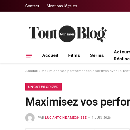
Contact
Mentions légales
Acteur
Accueil
Films
Séries
Réalisa
Accueil
»
Maximisez vos performances sportives avec le Test
UNCATEGORIZED
Maximisez vos perfor
PAR
LUC ANTOINE AMEGNISSE
1 JUIN 2026