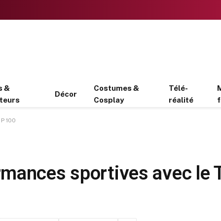
s &
Costumes &
Télé-
Décor
teurs
Cosplay
réalité
f
 P 100
mances sportives avec le 