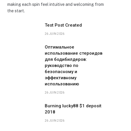
making each spin feel intuitive and welcoming from
the start.
Test Post Created
26 JUIN 2026
Оптимальное
использование стероидов
для бодибилдеров:
руководство по
безопасному и
эффективному
использованию
26 JUIN 2026
Burning lucky88 $1 deposit
2018
26 JUIN 2026