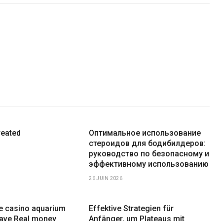
reated
Оптимальное использование
стероидов для бодибилдеров:
руководство по безопасному и
эффективному использованию
26 JUIN 2026
ne casino aquarium
Effektive Strategien für
have Real money
Anfänger, um Plateaus mit