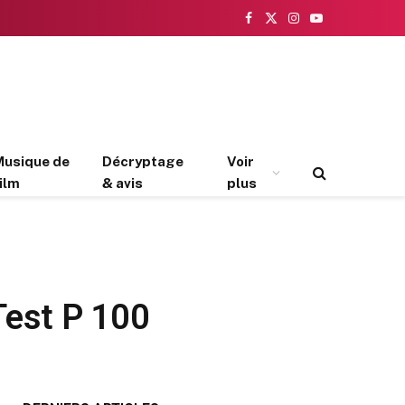
Facebook
X
Instagram
YouTube
(Twitter)
Musique de
Décryptage
Voir
ilm
& avis
plus
Test P 100