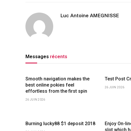
Luc Antoine AMEGNISSE
Messages
récents
Smooth navigation makes the
Test Post C
best online pokies feel
26 JUIN 2026
effortless from the first spin
26 JUIN 2026
Burning lucky88 $1 deposit 2018
Enjoy On-li
slot which 