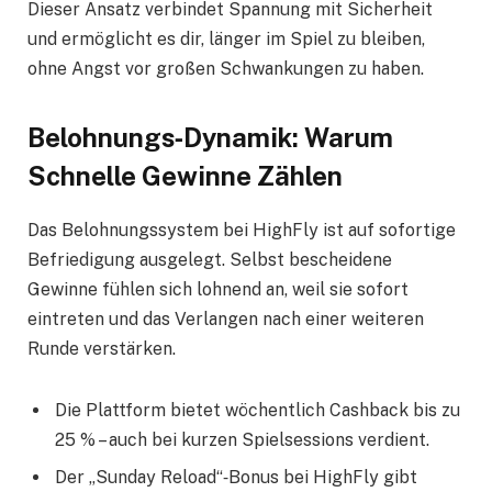
Dieser Ansatz verbindet Spannung mit Sicherheit
und ermöglicht es dir, länger im Spiel zu bleiben,
ohne Angst vor großen Schwankungen zu haben.
Belohnungs‑Dynamik: Warum
Schnelle Gewinne Zählen
Das Belohnungssystem bei HighFly ist auf sofortige
Befriedigung ausgelegt. Selbst bescheidene
Gewinne fühlen sich lohnend an, weil sie sofort
eintreten und das Verlangen nach einer weiteren
Runde verstärken.
Die Plattform bietet wöchentlich Cashback bis zu
25 % – auch bei kurzen Spielsessions verdient.
Der „Sunday Reload“‑Bonus bei HighFly gibt