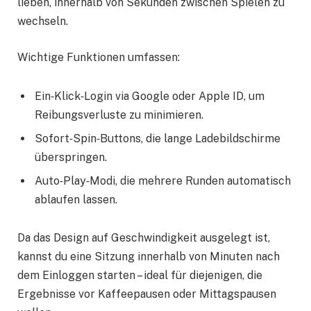
lieben, innerhalb von Sekunden zwischen Spielen zu
wechseln.
Wichtige Funktionen umfassen:
Ein‑Klick‑Login via Google oder Apple ID, um
Reibungsverluste zu minimieren.
Sofort‑Spin‑Buttons, die lange Ladebildschirme
überspringen.
Auto‑Play‑Modi, die mehrere Runden automatisch
ablaufen lassen.
Da das Design auf Geschwindigkeit ausgelegt ist,
kannst du eine Sitzung innerhalb von Minuten nach
dem Einloggen starten – ideal für diejenigen, die
Ergebnisse vor Kaffeepausen oder Mittagspausen