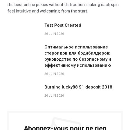
the best online pokies without distraction, making each spin
feel intuitive and welcoming from the start.
Test Post Created
26 JUIN 2026
Оптимальное использование
стероидов для бодибилдеров:
руководство по безопасному и
эффективному использованию
26 JUIN 2026
Burning lucky88 $1 deposit 2018
26 JUIN 2026
Abonnez-vous pour ne rien