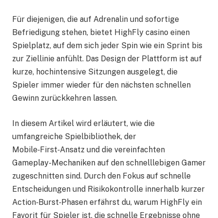
Für diejenigen, die auf Adrenalin und sofortige
Befriedigung stehen, bietet HighFly casino einen
Spielplatz, auf dem sich jeder Spin wie ein Sprint bis
zur Ziellinie anfühlt. Das Design der Plattform ist auf
kurze, hochintensive Sitzungen ausgelegt, die
Spieler immer wieder für den nächsten schnellen
Gewinn zurückkehren lassen.
In diesem Artikel wird erläutert, wie die
umfangreiche Spielbibliothek, der
Mobile‑First‑Ansatz und die vereinfachten
Gameplay-Mechaniken auf den schnelllebigen Gamer
zugeschnitten sind. Durch den Fokus auf schnelle
Entscheidungen und Risikokontrolle innerhalb kurzer
Action‑Burst‑Phasen erfährst du, warum HighFly ein
Favorit für Spieler ist, die schnelle Ergebnisse ohne