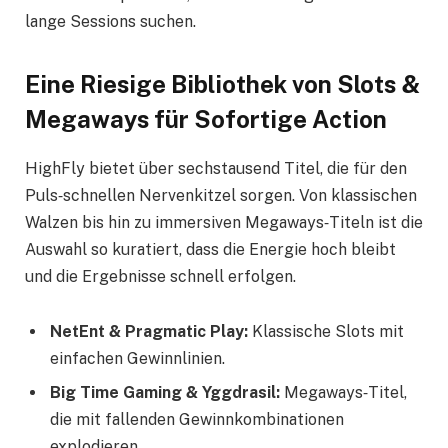
lange Sessions suchen.
Eine Riesige Bibliothek von Slots &
Megaways für Sofortige Action
HighFly bietet über sechstausend Titel, die für den
Puls‑schnellen Nervenkitzel sorgen. Von klassischen
Walzen bis hin zu immersiven Megaways‑Titeln ist die
Auswahl so kuratiert, dass die Energie hoch bleibt
und die Ergebnisse schnell erfolgen.
NetEnt & Pragmatic Play:
Klassische Slots mit
einfachen Gewinnlinien.
Big Time Gaming & Yggdrasil:
Megaways‑Titel,
die mit fallenden Gewinnkombinationen
explodieren.