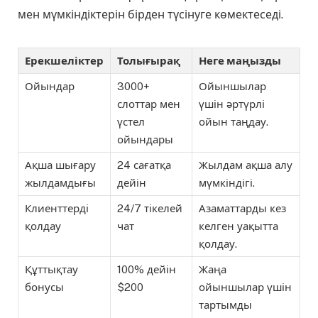
мен мүмкіндіктерін бірден түсінуге көмектеседі.
Ерекшеліктер
Толығырақ
Неге маңызды
Ойындар
3000+
Ойыншылар
слоттар мен
үшін әртүрлі
үстел
ойын таңдау.
ойындары
Ақша шығару
24 сағатқа
Жылдам ақша алу
жылдамдығы
дейін
мүмкіндігі.
Клиенттерді
24/7 тікелей
Азаматтарды кез
қолдау
чат
келген уақытта
қолдау.
Құттықтау
100% дейін
Жаңа
бонусы
$200
ойыншылар үшін
тартымды