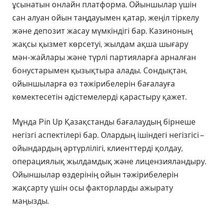
ұсынатын онлайн платформа. Ойыншылар үшін
сан алуан ойын таңдауымен қатар, жеңіл тіркелу
және депозит жасау мүмкіндігі бар. Казиноның
жақсы қызмет көрсетуі, жылдам ақша шығару
мән-жайлары және түрлі партияларға арналған
бонустарымен қызықтыра алады. Сондықтан,
ойыншыларға өз тәжірибелерін бағалауға
көмектесетін әдістемелерді қарастыру қажет.
Мұнда Pin Up Қазақстанды бағалаудың бірнеше
негізгі аспектілері бар. Олардың ішіндегі негізгісі –
ойындардың әртүрлілігі, клиенттерді қолдау,
операциялық жылдамдық және лицензияландыру.
Ойыншылар өздерінің ойын тәжірибелерін
жақсарту үшін осы факторларды ажырату
маңызды.