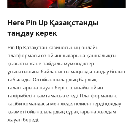
Неге Pin Up Қазақстанды
таңдау керек
Pin Up Қазақстан казиносының онлайн
платформасы өз ойыншыларына қаншалықты
қызықты және пайдалы мүмкіндіктер
ұсынатынына байланысты маңызды таңдау болып
табылады. Ол ойыншылардың барлық
талаптарына жауап беріп, шынайы ойын
тәжірибесін қамтамасыз етеді. Платформаның
кәсіби командасы мен жедел клиенттерді қолдау
қызметі ойыншылардың сұрақтарына жылдам
жауап береді.