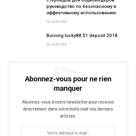
руководство по безопасному и
эффективному использованию
26 JUIN 2026
Burning lucky88 $1 deposit 2018
26 JUIN 2026
Abonnez-vous pour ne rien
manquer
Abonnez-vous à notre newsletter pour recevoir
directement dans votre boîte mail nos derniers
articles.