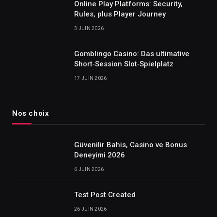
Online Play Platforms: Security,
Rules, plus Player Journey
3 JUIN 2026
Gomblingo Casino: Das ultimative
Short‑Session Slot‑Spielplatz
17 JUIN 2026
Nos choix
Güvenilir Bahis, Casino ve Bonus
Deneyimi 2026
6 JUIN 2026
Test Post Created
26 JUIN 2026