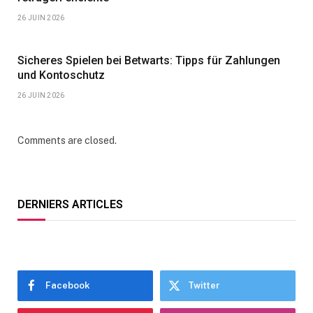
26 JUIN 2026
Sicheres Spielen bei Betwarts: Tipps für Zahlungen
und Kontoschutz
26 JUIN 2026
Comments are closed.
DERNIERS ARTICLES
Facebook
Twitter