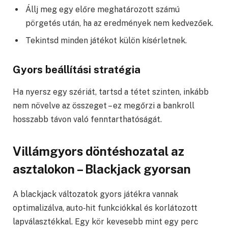
Állj meg egy előre meghatározott számú
pörgetés után, ha az eredmények nem kedvezőek.
Tekintsd minden játékot külön kísérletnek.
Gyors beállítási stratégia
Ha nyersz egy szériát, tartsd a tétet szinten, inkább
nem növelve az összeget – ez megőrzi a bankroll
hosszabb távon való fenntarthatóságát.
Villámgyors döntéshozatal az
asztalokon – Blackjack gyorsan
A blackjack változatok gyors játékra vannak
optimalizálva, auto‑hit funkciókkal és korlátozott
lapválasztékkal. Egy kör kevesebb mint egy perc