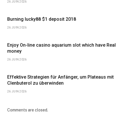
26 JUIN 2026
Burning lucky88 $1 deposit 2018
26 JUIN 2026
Enjoy On-line casino aquarium slot which have Real
money
26 JUIN 2026
Effektive Strategien für Anfänger, um Plateaus mit
Clenbuterol zu überwinden
26 JUIN 2026
Comments are closed.