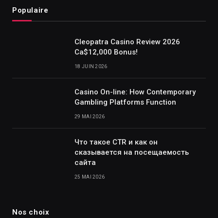
Populaire
Cleopatra Casino Review 2026 ️
Ca$12,000 Bonus!
18 JUIN 2026
Casino On-line: How Contemporary
Gambling Platforms Function
29 MAI 2026
Что такое CTR и как он
сказывается на посещаемость
сайта
25 MAI 2026
Nos choix