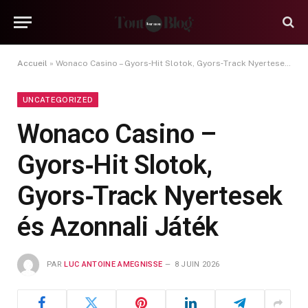
Accueil
»
Wonaco Casino – Gyors‑Hit Slotok, Gyors‑Track Nyertesek és Azonnali Játék
UNCATEGORIZED
Wonaco Casino –
Gyors‑Hit Slotok,
Gyors‑Track Nyertesek
és Azonnali Játék
PAR
LUC ANTOINE AMEGNISSE
8 JUIN 2026