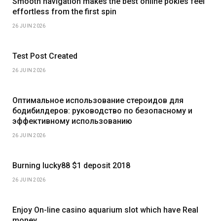
Smooth navigation makes the best online pokies feel
effortless from the first spin
26 JUIN 2026
Test Post Created
26 JUIN 2026
Оптимальное использование стероидов для
бодибилдеров: руководство по безопасному и
эффективному использованию
26 JUIN 2026
Burning lucky88 $1 deposit 2018
26 JUIN 2026
Enjoy On-line casino aquarium slot which have Real
money