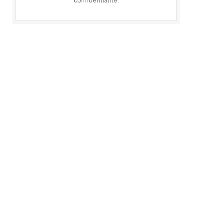
confidentialité.