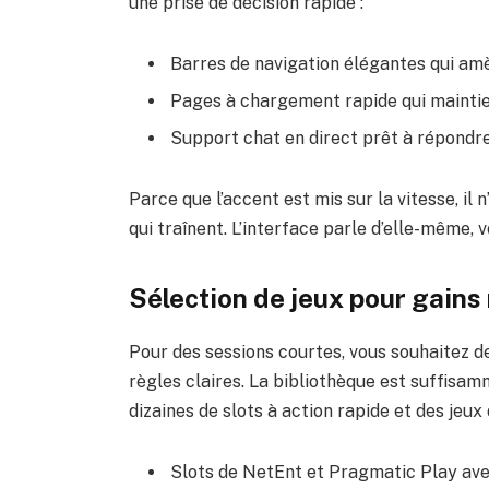
une prise de décision rapide :
Barres de navigation élégantes qui amè
Pages à chargement rapide qui maintien
Support chat en direct prêt à répondr
Parce que l’accent est mis sur la vitesse, il 
qui traînent. L’interface parle d’elle-même,
Sélection de jeux pour gains
Pour des sessions courtes, vous souhaitez de
règles claires. La bibliothèque est suffisam
dizaines de slots à action rapide et des jeux
Slots de NetEnt et Pragmatic Play ave