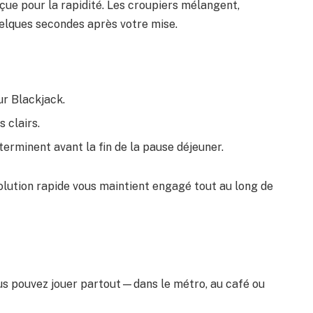
çue pour la rapidité. Les croupiers mélangent,
uelques secondes après votre mise.
ur Blackjack.
 clairs.
erminent avant la fin de la pause déjeuner.
solution rapide vous maintient engagé tout au long de
ous pouvez jouer partout—dans le métro, au café ou