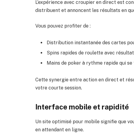
L’expérience avec croupier en direct est con
distribuent et annoncent les résultats en q
Vous pouvez profiter de :
Distribution instantanée des cartes po
Spins rapides de roulette avec résultats
Mains de poker à rythme rapide qui se t
Cette synergie entre action en direct et ré
votre courte session.
Interface mobile et rapidité
Un site optimisé pour mobile signifie que v
en attendant en ligne.