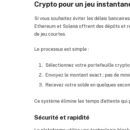
Crypto pour un jeu instantan
Si vous souhaitez éviter les délais bancaires
Ethereum et Solana offrent des dépôts et r
de jeu courtes.
Le processus est simple :
Sélectionnez votre portefeuille crypt
Envoyez le montant exact ; pas de min
Recevez votre solde en quelques secon
Ce système élimine les temps d’attente qui 
Sécurité et rapidité