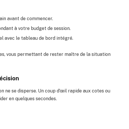
ain avant de commencer.
pondant à votre budget de session.
l avec le tableau de bord intégré.
es, vous permettant de rester maître de la situation
écision
ion ne se disperse. Un coup d’œil rapide aux cotes ou
ider en quelques secondes.