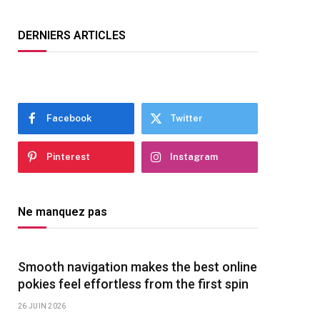
DERNIERS ARTICLES
Facebook
Twitter
Pinterest
Instagram
Ne manquez pas
Smooth navigation makes the best online
pokies feel effortless from the first spin
26 JUIN 2026