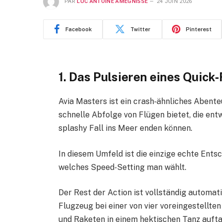
PAR
LUC ANTOINE AMEGNISSE
24 JUIN 2026
Facebook
Twitter
Pinterest
1. Das Pulsieren eines Quick
Avia Masters ist ein crash‑ähnliches Abenteu
schnelle Abfolge von Flügen bietet, die e
splashy Fall ins Meer enden können.
In diesem Umfeld ist die einzige echte Ents
welches Speed‑Setting man wählt.
Der Rest der Action ist vollständig automati
Flugzeug bei einer von vier voreingestellte
und Raketen in einem hektischen Tanz auft