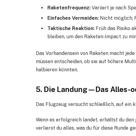
Raketenfrequenz:
Variiert je nach Sp
Einfaches Vermeiden:
Nicht möglich; 
Taktische Reaktion:
Früh das Risiko ak
bleiben, um den Raketen‑Impact zu min
Das Vorhandensein von Raketen macht jede 
müssen entscheiden, ob sie auf höhere Mult
halbieren könnten.
5. Die Landung—Das Alles-o
Das Flugzeug versucht schließlich, auf ein kl
Wenn es erfolgreich landet, erhältst du de
verlierst du alles, was du für diese Runde ge