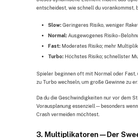
entscheidest, wie schnell du vorankommst, b
Slow:
Geringeres Risiko, weniger Rake
Normal:
Ausgewogenes Risiko–Belohnun
Fast:
Moderates Risiko; mehr Multiplik
Turbo:
Höchstes Risiko; schnellster Mu
Spieler beginnen oft mit Normal oder Fast, 
zu Turbo wechseln, um große Gewinne zu erz
Da du die Geschwindigkeiten nur vor dem Sta
Vorausplanung essenziell—besonders wenn d
Crash vermeiden möchtest.
3. Multiplikatoren—Der Swee