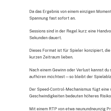
Da das Ergebnis von einem einzigen Moment 
Spannung fast sofort an.
Sessions sind in der Regel kurz: eine Handv
Sekunden dauert.
Dieses Format ist für Spieler konzipiert, di
kurzen Zeitraum lieben.
Nach einem Gewinn oder Verlust kannst du s
aufhören möchtest—so bleibt der Spielabl
Der Speed‑Control-Mechanismus fügt eine we
Geschwindigkeiten bedeuten höheres Risiko,
Mit einem RTP von etwa neunundneunzig Proz