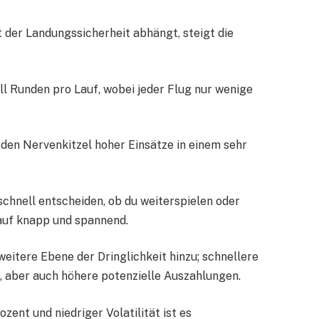
der Landungssicherheit abhängt, steigt die
oll Runden pro Lauf, wobei jeder Flug nur wenige
e den Nervenkitzel hoher Einsätze in einem sehr
chnell entscheiden, ob du weiterspielen oder
auf knapp und spannend.
itere Ebene der Dringlichkeit hinzu; schnellere
 aber auch höhere potenzielle Auszahlungen.
ent und niedriger Volatilität ist es