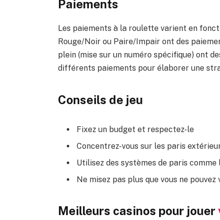
Paiements
Les paiements à la roulette varient en fonc
Rouge/Noir ou Paire/Impair ont des paiement
plein (mise sur un numéro spécifique) ont de
différents paiements pour élaborer une stra
Conseils de jeu
Fixez un budget et respectez-le
Concentrez-vous sur les paris extérie
Utilisez des systèmes de paris comme l
Ne misez pas plus que vous ne pouvez 
Meilleurs casinos pour jouer