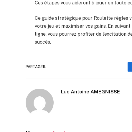
Ces étapes vous aideront à jouer en toute con
Ce guide stratégique pour Roulette règles v
votre jeu et maximiser vos gains. En suivant
ligne, vous pourrez profiter de l’excitation
succès.
PARTAGER.
Luc Antoine AMEGNISSE