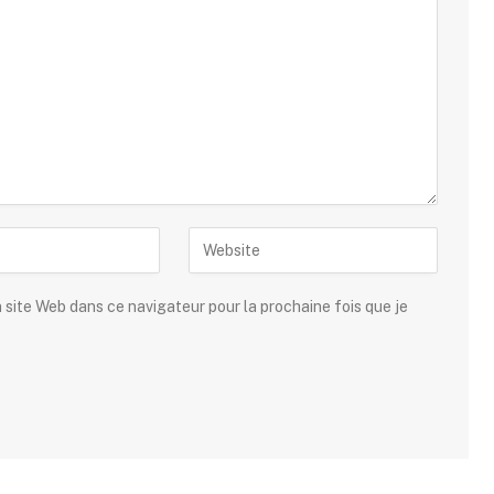
site Web dans ce navigateur pour la prochaine fois que je