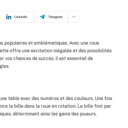
LinkedIn
Telegram
plus populaires et emblématiques. Avec une roue
ette offre une excitation inégalée et des possibilités
 vos chances de succès, il est essentiel de
gles.
 une table avec des numéros et des couleurs. Une fois
ce la bille dans la roue en rotation. La bille finit par
iques, déterminant ainsi les gains des joueurs.