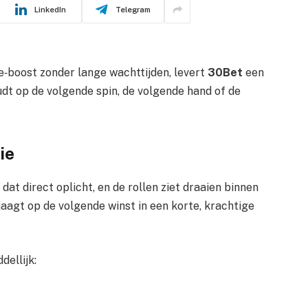
LinkedIn
Telegram
e‑boost zonder lange wachttijden, levert
30Bet
een
udt op de volgende spin, de volgende hand of de
ie
t dat direct oplicht, en de rollen ziet draaien binnen
jaagt op de volgende winst in een korte, krachtige
dellijk: