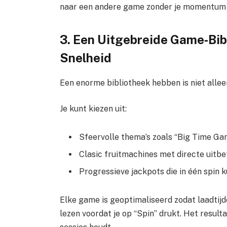
naar een andere game zonder je momentum t
3. Een Uitgebreide Game‑Bi
Snelheid
Een enorme bibliotheek hebben is niet allee
Je kunt kiezen uit:
Sfeervolle thema’s zoals “Big Time Gam
Clasic fruitmachines met directe uitbe
Progressieve jackpots die in één spin
Elke game is geoptimaliseerd zodat laadtij
lezen voordat je op “Spin” drukt. Het resulta