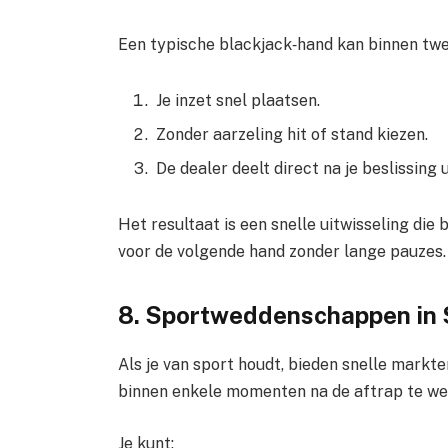
Een typische blackjack‑hand kan binnen twe
Je inzet snel plaatsen.
Zonder aarzeling hit of stand kiezen.
De dealer deelt direct na je beslissing u
Het resultaat is een snelle uitwisseling die
voor de volgende hand zonder lange pauzes.
8. Sportweddenschappen in
Als je van sport houdt, bieden snelle markte
binnen enkele momenten na de aftrap te we
Je kunt: