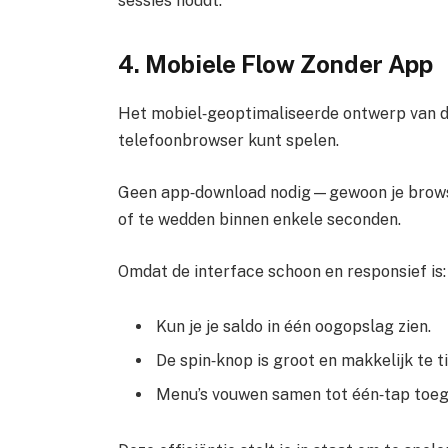
sessies houdt.
4. Mobiele Flow Zonder App
Het mobiel‑geoptimaliseerde ontwerp van de 
telefoonbrowser kunt spelen.
Geen app‑download nodig—gewoon je browser
of te wedden binnen enkele seconden.
Omdat de interface schoon en responsief is:
Kun je je saldo in één oogopslag zien.
De spin‑knop is groot en makkelijk te t
Menu’s vouwen samen tot één‑tap toeg