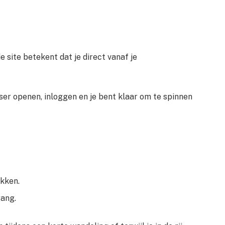
site betekent dat je direct vanaf je
 openen, inloggen en je bent klaar om te spinnen
ikken.
ang.