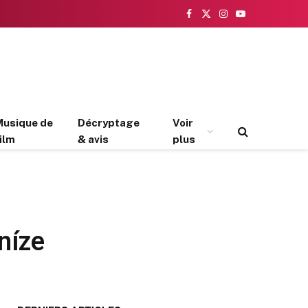
Facebook
X
Instagram
YouTube
(Twitter)
Musique de
Décryptage
Voir
ilm
& avis
plus
níze