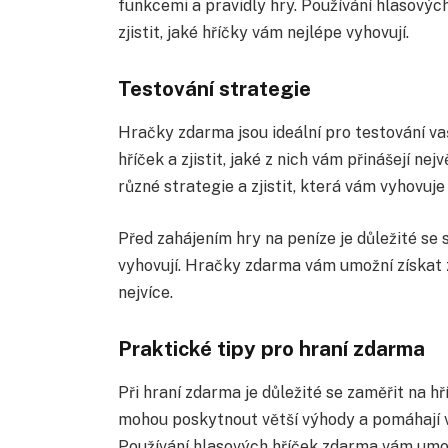
funkcemi a pravidly hry. Používání hlasovýc
zjistit, jaké hříčky vám nejlépe vyhovují.
Testování strategie
Hračky zdarma jsou ideální pro testování va
hříček a zjistit, jaké z nich vám přinášejí n
různé strategie a zjistit, která vám vyhovuje 
Před zahájením hry na peníze je důležité se s
vyhovují. Hračky zdarma vám umožní získat zk
nejvíce.
Praktické tipy pro hraní zdarma
Při hraní zdarma je důležité se zaměřit na h
mohou poskytnout větší výhody a pomáhají vy
Používání hlasových hříček zdarma vám umožní