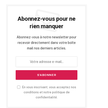
Abonnez-vous pour ne
rien manquer
Abonnez-vous à notre newsletter pour
recevoir directement dans votre boîte
mail nos derniers articles.
En vous inscrivant, vous acceptez nos
conditions et notre politique de
confidentialité.