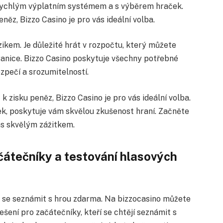
s rychlým výplatním systémem a s výběrem hraček.
něz, Bizzo Casino je pro vás ideální volba.
ikem. Je důležité hrát v rozpočtu, který můžete
hranice. Bizzo Casino poskytuje všechny potřebné
zpečí a srozumitelností.
k zisku peněz, Bizzo Casino je pro vás ideální volba.
k, poskytuje vám skvělou zkušenost hraní. Začněte
ás skvělým zážitkem.
ačátečníky a testování hlasových
é se seznámit s hrou zdarma. Na bizzocasino můžete
ešení pro začátečníky, kteří se chtějí seznámit s