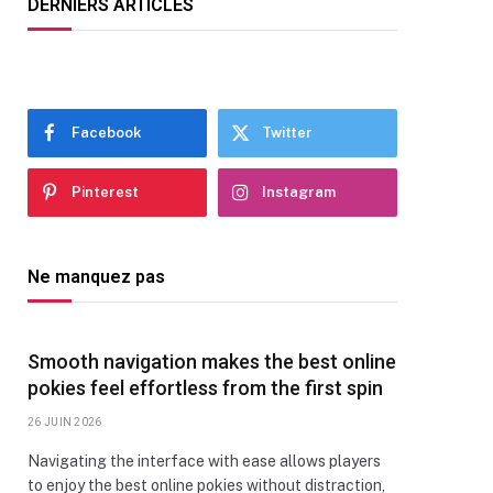
DERNIERS ARTICLES
Facebook
Twitter
Pinterest
Instagram
Ne manquez pas
Smooth navigation makes the best online
pokies feel effortless from the first spin
26 JUIN 2026
Navigating the interface with ease allows players
to enjoy the best online pokies without distraction,