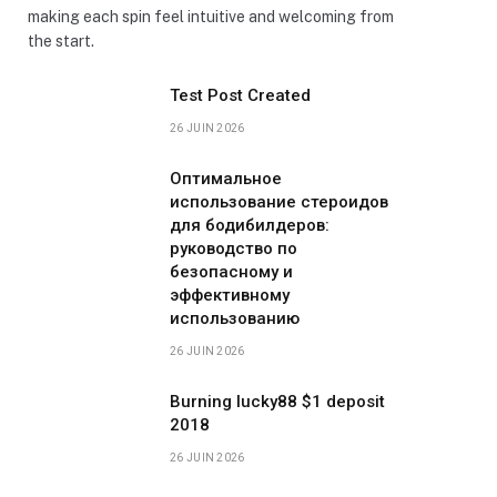
making each spin feel intuitive and welcoming from
the start.
Test Post Created
26 JUIN 2026
Оптимальное
использование стероидов
для бодибилдеров:
руководство по
безопасному и
эффективному
использованию
26 JUIN 2026
Burning lucky88 $1 deposit
2018
26 JUIN 2026